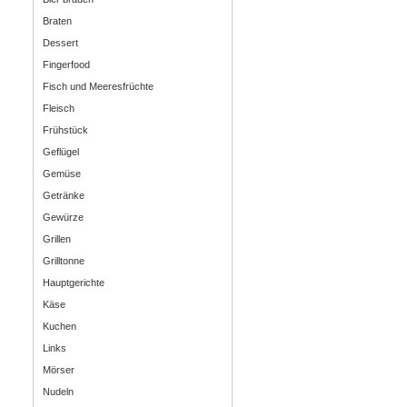
Braten
Dessert
Fingerfood
Fisch und Meeresfrüchte
Fleisch
Frühstück
Geflügel
Gemüse
Getränke
Gewürze
Grillen
Grilltonne
Hauptgerichte
Käse
Kuchen
Links
Mörser
Nudeln