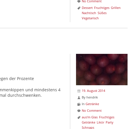
No Comment
Dessert
Fruchtiges
Grillen
Nachtisch
Süßes
Vegetarisch
egen der Prozente
sammenkippen und mindestens 4
19. August 2014
 mal durchschwenken.
By
hendrik
In
Getränke
No Comment
aus'm Glas
Fruchtiges
Getränke
Likör
Party
Schnaps