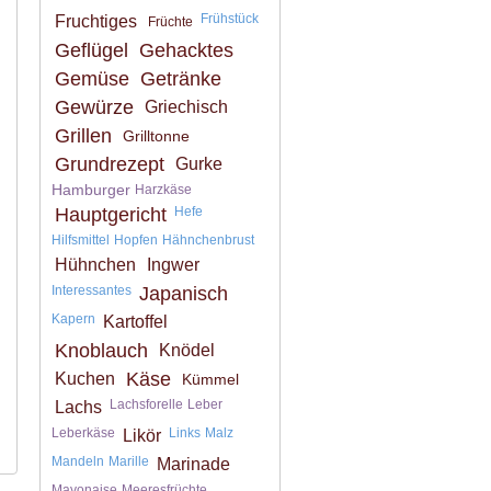
Frühstück
Fruchtiges
Früchte
Geflügel
Gehacktes
Gemüse
Getränke
Gewürze
Griechisch
Grillen
Grilltonne
Grundrezept
Gurke
Hamburger
Harzkäse
Hauptgericht
Hefe
Hilfsmittel
Hopfen
Hähnchenbrust
Hühnchen
Ingwer
Interessantes
Japanisch
Kapern
Kartoffel
Knoblauch
Knödel
Käse
Kuchen
Kümmel
Lachsforelle
Leber
Lachs
Leberkäse
Links
Malz
Likör
Mandeln
Marille
Marinade
Mayonaise
Meeresfrüchte