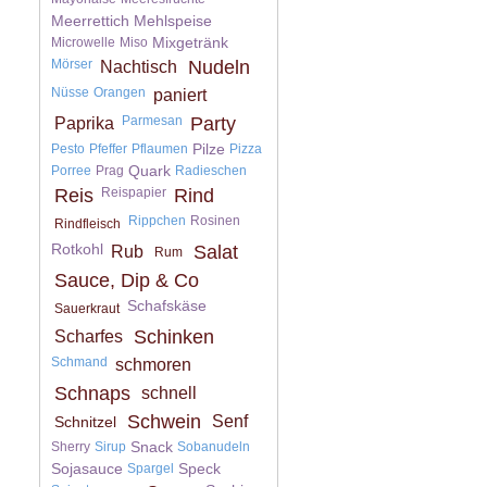
Meerrettich
Mehlspeise
Mixgetränk
Microwelle
Miso
Mörser
Nudeln
Nachtisch
Nüsse
Orangen
paniert
Parmesan
Party
Paprika
Pilze
Pesto
Pfeffer
Pflaumen
Pizza
Quark
Porree
Prag
Radieschen
Reis
Reispapier
Rind
Rippchen
Rosinen
Rindfleisch
Rotkohl
Salat
Rub
Rum
Sauce, Dip & Co
Schafskäse
Sauerkraut
Schinken
Scharfes
Schmand
schmoren
Schnaps
schnell
Schwein
Senf
Schnitzel
Snack
Sherry
Sirup
Sobanudeln
Sojasauce
Speck
Spargel