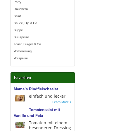
Party
Räuchern
Salat
Sauce, Dip & Co
Suppe
Süßspeise
Toast, Burger & Co
Vorbereitung
Vorspeise
Favoriten
Mama’s Rindfleischsalat
einfach und lecker
Learn More
Tomatensalat mit
Vanille und Feta
Tomaten mit einem
besonderen Dressing