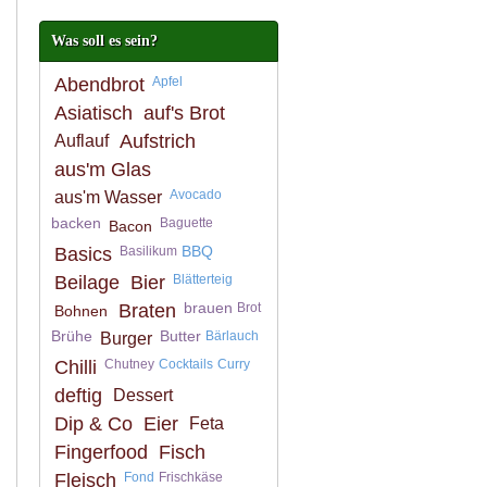
Was soll es sein?
Abendbrot
Apfel
Asiatisch
auf's Brot
Aufstrich
Auflauf
aus'm Glas
Avocado
aus'm Wasser
backen
Baguette
Bacon
BBQ
Basics
Basilikum
Beilage
Bier
Blätterteig
brauen
Braten
Brot
Bohnen
Brühe
Butter
Bärlauch
Burger
Chilli
Chutney
Cocktails
Curry
deftig
Dessert
Dip & Co
Eier
Feta
Fingerfood
Fisch
Fleisch
Fond
Frischkäse