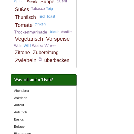
Sushi
Spinat
Suppe
Steak
Tabasco
Teig
Süßes
Tirol
Toast
Thunfisch
Tomate
trinken
Trockenmarinade
Urlaub
Vanille
Vegetarisch
Vorspeise
Wurst
Wein
Wild
Wodka
Zitrone
Zubereitung
Zwiebeln
Öl
überbacken
Was soll auf’n Tisch?
Abendbrot
Asiatisch
Auflauf
Aufstrich
Basics
Beilage
Bier brauen