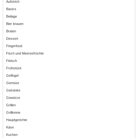
Aufstrich
Basics
Beilage
Bier brauen
Braten
Dessert
Fingerfood
Fisch und Meeresfrüchte
Fleisch
Frühstück
Geflügel
Gemüse
Getränke
Gewürze
Grillen
Grilltonne
Hauptgerichte
Käse
Kuchen