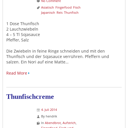
No Comment
Asiatisch
Fingerfood
Fisch
Japanisch
Reis
Thunfisch
1 Dose Thunfisch
2 Lauchzwiebeln
4 – 5 Tl Sojasauce
Pfeffer, Salz
Die Zwiebeln in feine Ringe schneiden und mit den
Thunfisch und der Sojasauce verrühren. Pfeffern und
salzen. Ein Nori auf eine Matte…
Read More
Thunfischcreme
4. Juli 2014
By
hendrik
In
Abendbrot
,
Aufstrich
,
Fingerfood
,
Fisch und