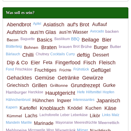
Was soll es sein?
Abendbrot
Apfel
Asiatisch
auf's Brot
Auflauf
backen
Aufstrich
aus'm Glas
Avocado
aus'm Wasser
BBQ
Baguette
Basics
Basilikum
Beilage
Bier
Bacon
brauen
Brühe
Butter
Blätterteig
Braten
Brot
Burger
Bohnen
Bärlauch
Chilli
Chutney
Cocktails
Curry
deftig
Dessert
Dip & Co
Eier
Fingerfood
Fisch
Fleisch
Feta
Fond
Frischkäse
Frühstück
Geflügel
Fruchtiges
Früchte
Gehacktes
Gemüse
Getränke
Gewürze
Grillen
Grundrezept
Griechisch
Gurke
Grilltonne
Hamburger
Harzkäse
Hauptgericht
Hefe
Hilfsmittel
Hopfen
Hähnchenbrust
Interessantes
Japanisch
Hühnchen
Ingwer
Kapern
Knoblauch
Käse
Kartoffel
Knödel
Kuchen
Lachsforelle
Leber
Leberkäse
Links
Malz
Lachs
Likör
Kümmel
Meerrettich
Mandeln
Marille
Mayonaise
Meeresfrüchte
Marinade
Mehlspeise
Mixgetränk
Microwelle
Miso
Mörser
Nachtisch