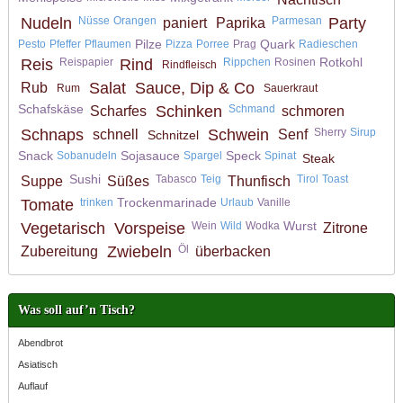
Nudeln
Nüsse
Orangen
Parmesan
Party
paniert
Paprika
Pilze
Quark
Pesto
Pfeffer
Pflaumen
Pizza
Porree
Prag
Radieschen
Rotkohl
Reis
Reispapier
Rind
Rippchen
Rosinen
Rindfleisch
Salat
Sauce, Dip & Co
Rub
Rum
Sauerkraut
Schafskäse
Schinken
Schmand
Scharfes
schmoren
Schnaps
Schwein
Sherry
Sirup
schnell
Senf
Schnitzel
Snack
Sojasauce
Speck
Sobanudeln
Spargel
Spinat
Steak
Sushi
Tabasco
Teig
Tirol
Toast
Suppe
Süßes
Thunfisch
Trockenmarinade
Tomate
trinken
Urlaub
Vanille
Wurst
Vegetarisch
Vorspeise
Wein
Wild
Wodka
Zitrone
Zwiebeln
Öl
Zubereitung
überbacken
Was soll auf’n Tisch?
Abendbrot
Asiatisch
Auflauf