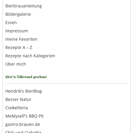
Bierbrauanleitung
Bildergalerie
Essen
Impressum
meine Favoriten
Rezepte A – Z
Rezepte nach Kategorien
Über mich
über’n Tellerrand geschaut
Hendrik's BierBlog
Besser Natur
Cooketteria
MeMyself's BBQ Pit
gastro-brauen.de
Chili und Ciabatta