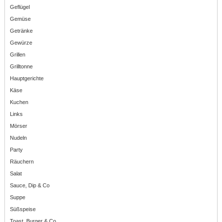
Geflügel
Gemüse
Getränke
Gewürze
Grillen
Grilltonne
Hauptgerichte
Käse
Kuchen
Links
Mörser
Nudeln
Party
Räuchern
Salat
Sauce, Dip & Co
Suppe
Süßspeise
Toast, Burger & Co