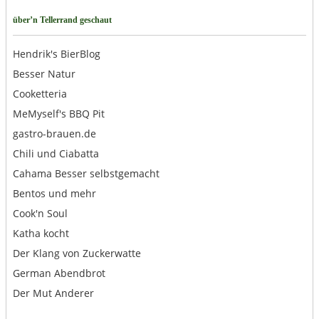
über’n Tellerrand geschaut
Hendrik's BierBlog
Besser Natur
Cooketteria
MeMyself's BBQ Pit
gastro-brauen.de
Chili und Ciabatta
Cahama Besser selbstgemacht
Bentos und mehr
Cook'n Soul
Katha kocht
Der Klang von Zuckerwatte
German Abendbrot
Der Mut Anderer