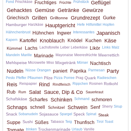
Fond
Frischkäse
Frühstück
Geflügel
Fruchtiges
Früchte
Gehacktes
Gemüse
Getränke
Gewürze
Grillen
Grundrezept
Griechisch
Gurke
Grilltonne
Hamburger
Harzkäse
Hauptgericht
Hefe
Hilfsmittel
Hopfen
Hähnchenbrust
Interessantes
Japanisch
Hühnchen
Ingwer
Kapern
Knoblauch
Käse
Kartoffel
Knödel
Kuchen
Lachsforelle
Leber
Leberkäse
Links
Malz
Lachs
Likör
Kümmel
Meerrettich
Mandeln
Marille
Mayonaise
Meeresfrüchte
Marinade
Mehlspeise
Mixgetränk
Microwelle
Miso
Mörser
Nachtisch
Nudeln
Nüsse
Orangen
Parmesan
Party
paniert
Paprika
Pilze
Quark
Pesto
Pfeffer
Pflaumen
Pizza
Porree
Prag
Radieschen
Rotkohl
Reis
Reispapier
Rind
Rippchen
Rosinen
Rindfleisch
Salat
Sauce, Dip & Co
Rub
Rum
Sauerkraut
Schafskäse
Schinken
Schmand
Scharfes
schmoren
Schnaps
Schwein
Sherry
Sirup
schnell
Senf
Schnitzel
Snack
Sojasauce
Speck
Sobanudeln
Spargel
Spinat
Steak
Sushi
Tabasco
Teig
Tirol
Toast
Suppe
Süßes
Thunfisch
Trockenmarinade
Tomate
trinken
Urlaub
Vanille