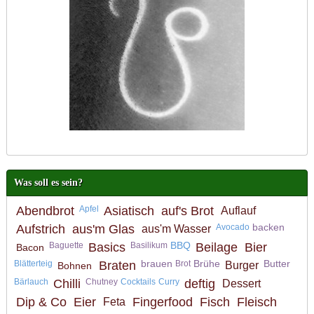
Was soll es sein?
Abendbrot
Apfel
Asiatisch
auf's Brot
Auflauf
backen
Aufstrich
aus'm Glas
Avocado
aus'm Wasser
BBQ
Baguette
Basics
Basilikum
Beilage
Bier
Bacon
brauen
Brühe
Butter
Blätterteig
Braten
Brot
Burger
Bohnen
Bärlauch
Chilli
Chutney
Cocktails
Curry
deftig
Dessert
Dip & Co
Eier
Fingerfood
Fisch
Fleisch
Feta