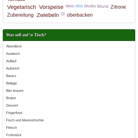
Wurst
Vegetarisch
Vorspeise
Wein
Wild
Wodka
Zitrone
Zwiebeln
Öl
Zubereitung
überbacken
Was soll auf’n Tisch?
Abendbrot
Asiatisch
Auflauf
Aufstrich
Basics
Beilage
Bier brauen
Braten
Dessert
Fingerfood
Fisch und Meeresfrüchte
Fleisch
Frühstück