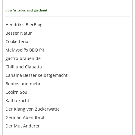
über’n Tellerrand geschaut
Hendrik's BierBlog
Besser Natur
Cooketteria
MeMyself's BBQ Pit
gastro-brauen.de
Chili und Ciabatta
Cahama Besser selbstgemacht
Bentos und mehr
Cook'n Soul
Katha kocht
Der Klang von Zuckerwatte
German Abendbrot
Der Mut Anderer