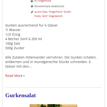
In
Fingerfood
für
Kommentare deaktiviert
Senfgurken
aus'm Glas
Fingerfood
Gurke
nach
Party
Senf
Vegetarisch
Kuschi's
Mama
Gurken ausreichend für 6 Gläser
1l Wasser
1/2l Essig
4 Becher Senf á 200 ml
100g Salz
500g Zucker
Alle Zutaten miteinander verrühren. Die Gurken schälen,
entkernen und in mundgerechte Stücke schneiden. 6
Gläser mit den…
Read More
Gurkensalat