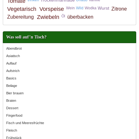
Tomate
Wurst
Vegetarisch
Vorspeise
Wein
Wild
Wodka
Zitrone
Zwiebeln
Öl
Zubereitung
überbacken
Was soll auf’n Tisch?
Abendbrot
Asiatisch
Auflauf
Aufstrich
Basics
Beilage
Bier brauen
Braten
Dessert
Fingerfood
Fisch und Meeresfrüchte
Fleisch
Frühstück