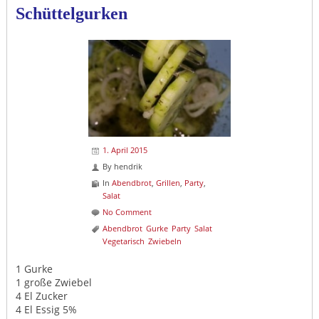
Schüttelgurken
1. April 2015
By
hendrik
In
Abendbrot
,
Grillen
,
Party
,
Salat
No Comment
Abendbrot
Gurke
Party
Salat
Vegetarisch
Zwiebeln
1 Gurke
1 große Zwiebel
4 El Zucker
4 El Essig 5%