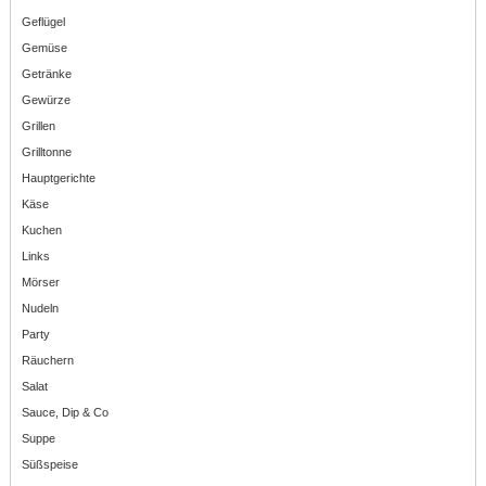
Geflügel
Gemüse
Getränke
Gewürze
Grillen
Grilltonne
Hauptgerichte
Käse
Kuchen
Links
Mörser
Nudeln
Party
Räuchern
Salat
Sauce, Dip & Co
Suppe
Süßspeise