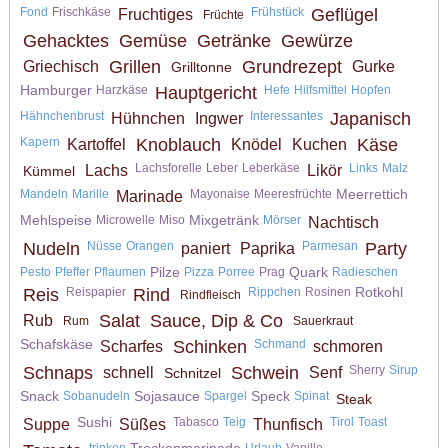
Fond
Frischkäse
Frühstück
Geflügel
Fruchtiges
Früchte
Gehacktes
Gemüse
Getränke
Gewürze
Grillen
Grundrezept
Griechisch
Gurke
Grilltonne
Hamburger
Harzkäse
Hauptgericht
Hefe
Hilfsmittel
Hopfen
Hähnchenbrust
Interessantes
Japanisch
Hühnchen
Ingwer
Kapern
Knoblauch
Käse
Kartoffel
Knödel
Kuchen
Lachsforelle
Leber
Leberkäse
Links
Malz
Lachs
Likör
Kümmel
Meerrettich
Mandeln
Marille
Mayonaise
Meeresfrüchte
Marinade
Mehlspeise
Mixgetränk
Microwelle
Miso
Mörser
Nachtisch
Nudeln
Nüsse
Orangen
Parmesan
Party
paniert
Paprika
Pilze
Quark
Pesto
Pfeffer
Pflaumen
Pizza
Porree
Prag
Radieschen
Rotkohl
Reis
Reispapier
Rind
Rippchen
Rosinen
Rindfleisch
Salat
Sauce, Dip & Co
Rub
Rum
Sauerkraut
Schafskäse
Schinken
Schmand
Scharfes
schmoren
Schnaps
Schwein
Sherry
Sirup
schnell
Senf
Schnitzel
Snack
Sojasauce
Speck
Sobanudeln
Spargel
Spinat
Steak
Sushi
Tabasco
Teig
Tirol
Toast
Suppe
Süßes
Thunfisch
Trockenmarinade
trinken
Urlaub
Vanille