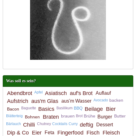
Was soll es sein?
Abendbrot
Apfel
Asiatisch
auf's Brot
Auflauf
backen
Aufstrich
aus'm Glas
Avocado
aus'm Wasser
BBQ
Baguette
Basics
Basilikum
Beilage
Bier
Bacon
brauen
Brühe
Butter
Blätterteig
Braten
Brot
Burger
Bohnen
Bärlauch
Chilli
Chutney
Cocktails
Curry
deftig
Dessert
Dip & Co
Eier
Fingerfood
Fisch
Fleisch
Feta