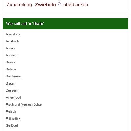
Zwiebeln
Öl
Zubereitung
überbacken
Was soll auf’n Tisch?
Abendbrot
Asiatisch
Auflauf
Aufstrich
Basics
Beilage
Bier brauen
Braten
Dessert
Fingerfood
Fisch und Meeresfrüchte
Fleisch
Frühstück
Geflügel