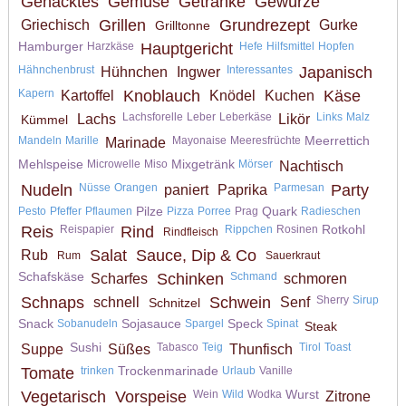
Gehacktes
Gemüse
Getränke
Gewürze
Grillen
Grundrezept
Griechisch
Gurke
Grilltonne
Hamburger
Harzkäse
Hauptgericht
Hefe
Hilfsmittel
Hopfen
Hähnchenbrust
Interessantes
Japanisch
Hühnchen
Ingwer
Kapern
Knoblauch
Käse
Kartoffel
Knödel
Kuchen
Lachsforelle
Leber
Leberkäse
Links
Malz
Lachs
Likör
Kümmel
Meerrettich
Mandeln
Marille
Mayonaise
Meeresfrüchte
Marinade
Mehlspeise
Mixgetränk
Microwelle
Miso
Mörser
Nachtisch
Nudeln
Nüsse
Orangen
Parmesan
Party
paniert
Paprika
Pilze
Quark
Pesto
Pfeffer
Pflaumen
Pizza
Porree
Prag
Radieschen
Rotkohl
Reis
Reispapier
Rind
Rippchen
Rosinen
Rindfleisch
Salat
Sauce, Dip & Co
Rub
Rum
Sauerkraut
Schafskäse
Schinken
Schmand
Scharfes
schmoren
Schnaps
Schwein
Sherry
Sirup
schnell
Senf
Schnitzel
Snack
Sojasauce
Speck
Sobanudeln
Spargel
Spinat
Steak
Sushi
Tabasco
Teig
Tirol
Toast
Suppe
Süßes
Thunfisch
Trockenmarinade
Tomate
trinken
Urlaub
Vanille
Wurst
Vegetarisch
Vorspeise
Wein
Wild
Wodka
Zitrone