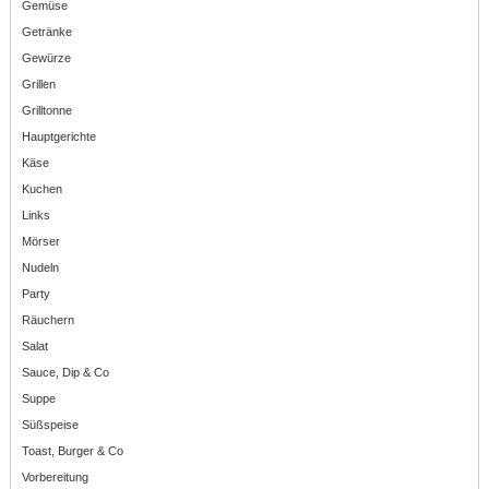
Gemüse
Getränke
Gewürze
Grillen
Grilltonne
Hauptgerichte
Käse
Kuchen
Links
Mörser
Nudeln
Party
Räuchern
Salat
Sauce, Dip & Co
Suppe
Süßspeise
Toast, Burger & Co
Vorbereitung