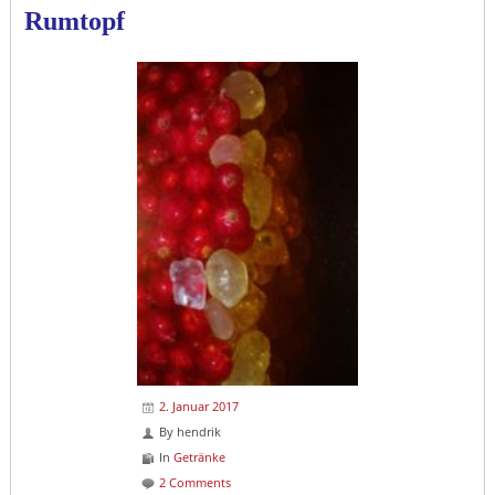
Rumtopf
2. Januar 2017
By
hendrik
In
Getränke
2 Comments