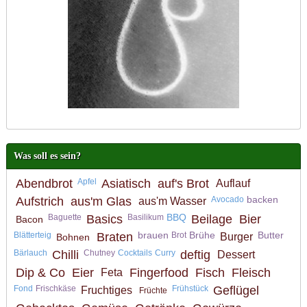
Was soll es sein?
Abendbrot
Apfel
Asiatisch
auf's Brot
Auflauf
backen
Aufstrich
aus'm Glas
Avocado
aus'm Wasser
BBQ
Baguette
Basics
Basilikum
Beilage
Bier
Bacon
brauen
Brühe
Butter
Blätterteig
Braten
Brot
Burger
Bohnen
Bärlauch
Chilli
Chutney
Cocktails
Curry
deftig
Dessert
Dip & Co
Eier
Fingerfood
Fisch
Fleisch
Feta
Fond
Frischkäse
Frühstück
Geflügel
Fruchtiges
Früchte