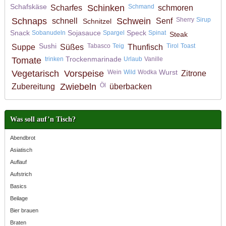
Schafskäse
Schinken
Schmand
Scharfes
schmoren
Schnaps
Schwein
Sherry
Sirup
schnell
Senf
Schnitzel
Snack
Sojasauce
Speck
Sobanudeln
Spargel
Spinat
Steak
Sushi
Tabasco
Teig
Tirol
Toast
Suppe
Süßes
Thunfisch
Trockenmarinade
Tomate
trinken
Urlaub
Vanille
Wurst
Vegetarisch
Vorspeise
Wein
Wild
Wodka
Zitrone
Zwiebeln
Öl
Zubereitung
überbacken
Was soll auf’n Tisch?
Abendbrot
Asiatisch
Auflauf
Aufstrich
Basics
Beilage
Bier brauen
Braten