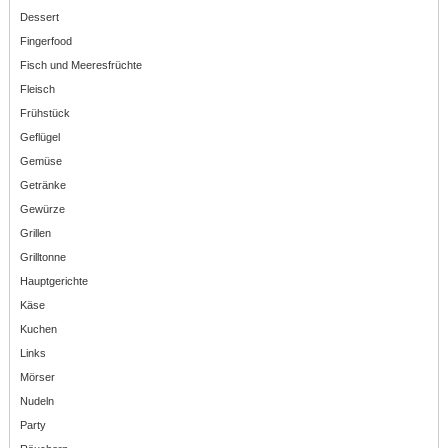
Dessert
Fingerfood
Fisch und Meeresfrüchte
Fleisch
Frühstück
Geflügel
Gemüse
Getränke
Gewürze
Grillen
Grilltonne
Hauptgerichte
Käse
Kuchen
Links
Mörser
Nudeln
Party