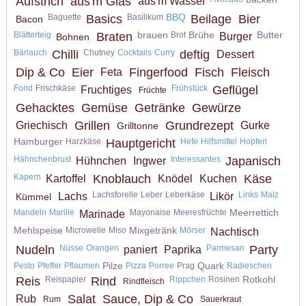
Aufstrich
aus'm Glas
aus'm Wasser
BBQ
Baguette
Basics
Basilikum
Beilage
Bier
Bacon
brauen
Brühe
Butter
Blätterteig
Braten
Brot
Burger
Bohnen
Bärlauch
Chilli
Chutney
Cocktails
Curry
deftig
Dessert
Dip & Co
Eier
Fingerfood
Fisch
Fleisch
Feta
Fond
Frischkäse
Frühstück
Geflügel
Fruchtiges
Früchte
Gehacktes
Gemüse
Getränke
Gewürze
Grillen
Grundrezept
Griechisch
Gurke
Grilltonne
Hamburger
Harzkäse
Hauptgericht
Hefe
Hilfsmittel
Hopfen
Hähnchenbrust
Interessantes
Japanisch
Hühnchen
Ingwer
Kapern
Knoblauch
Käse
Kartoffel
Knödel
Kuchen
Lachsforelle
Leber
Leberkäse
Links
Malz
Lachs
Likör
Kümmel
Meerrettich
Mandeln
Marille
Mayonaise
Meeresfrüchte
Marinade
Mehlspeise
Mixgetränk
Microwelle
Miso
Mörser
Nachtisch
Nudeln
Nüsse
Orangen
Parmesan
Party
paniert
Paprika
Pilze
Quark
Pesto
Pfeffer
Pflaumen
Pizza
Porree
Prag
Radieschen
Rotkohl
Reis
Reispapier
Rind
Rippchen
Rosinen
Rindfleisch
Salat
Sauce, Dip & Co
Rub
Rum
Sauerkraut