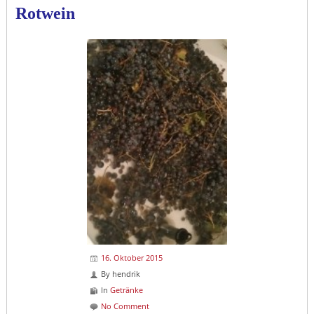
Rotwein
16. Oktober 2015
By
hendrik
In
Getränke
No Comment