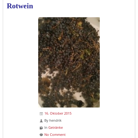
Rotwein
16. Oktober 2015
By
hendrik
In
Getränke
No Comment