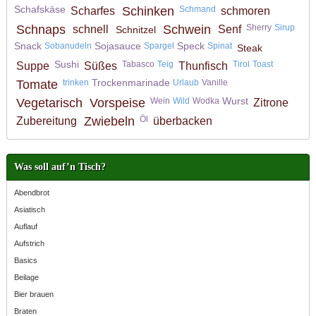
Schafskäse
Schinken
Schmand
Scharfes
schmoren
Schnaps
Schwein
Sherry
Sirup
schnell
Senf
Schnitzel
Snack
Sojasauce
Speck
Sobanudeln
Spargel
Spinat
Steak
Sushi
Tabasco
Teig
Tirol
Toast
Suppe
Süßes
Thunfisch
Trockenmarinade
Tomate
trinken
Urlaub
Vanille
Wurst
Vegetarisch
Vorspeise
Wein
Wild
Wodka
Zitrone
Zwiebeln
Öl
Zubereitung
überbacken
Was soll auf’n Tisch?
Abendbrot
Asiatisch
Auflauf
Aufstrich
Basics
Beilage
Bier brauen
Braten