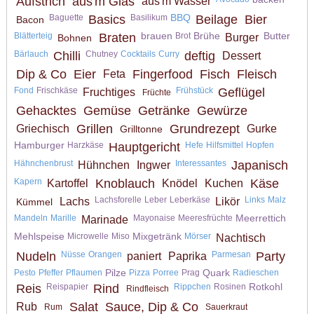
Aufstrich
aus'm Glas
aus'm Wasser
BBQ
Baguette
Basics
Basilikum
Beilage
Bier
Bacon
brauen
Brühe
Butter
Blätterteig
Braten
Brot
Burger
Bohnen
Bärlauch
Chilli
Chutney
Cocktails
Curry
deftig
Dessert
Dip & Co
Eier
Fingerfood
Fisch
Fleisch
Feta
Fond
Frischkäse
Frühstück
Geflügel
Fruchtiges
Früchte
Gehacktes
Gemüse
Getränke
Gewürze
Grillen
Grundrezept
Griechisch
Gurke
Grilltonne
Hamburger
Harzkäse
Hauptgericht
Hefe
Hilfsmittel
Hopfen
Hähnchenbrust
Interessantes
Japanisch
Hühnchen
Ingwer
Kapern
Knoblauch
Käse
Kartoffel
Knödel
Kuchen
Lachsforelle
Leber
Leberkäse
Links
Malz
Lachs
Likör
Kümmel
Meerrettich
Mandeln
Marille
Mayonaise
Meeresfrüchte
Marinade
Mehlspeise
Mixgetränk
Microwelle
Miso
Mörser
Nachtisch
Nudeln
Nüsse
Orangen
Parmesan
Party
paniert
Paprika
Pilze
Quark
Pesto
Pfeffer
Pflaumen
Pizza
Porree
Prag
Radieschen
Rotkohl
Reis
Reispapier
Rind
Rippchen
Rosinen
Rindfleisch
Salat
Sauce, Dip & Co
Rub
Rum
Sauerkraut