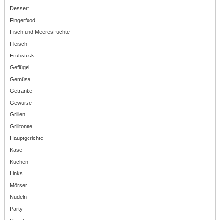
Dessert
Fingerfood
Fisch und Meeresfrüchte
Fleisch
Frühstück
Geflügel
Gemüse
Getränke
Gewürze
Grillen
Grilltonne
Hauptgerichte
Käse
Kuchen
Links
Mörser
Nudeln
Party