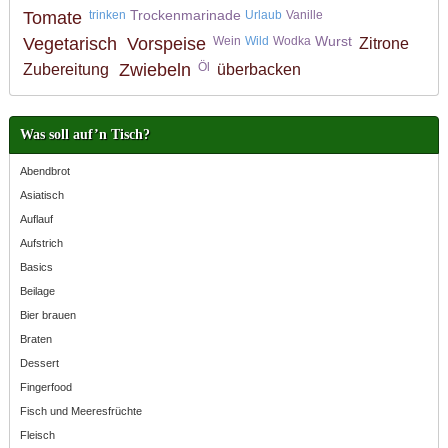
Trockenmarinade
Tomate
trinken
Urlaub
Vanille
Wurst
Vegetarisch
Vorspeise
Wein
Wild
Wodka
Zitrone
Zwiebeln
Öl
Zubereitung
überbacken
Was soll auf’n Tisch?
Abendbrot
Asiatisch
Auflauf
Aufstrich
Basics
Beilage
Bier brauen
Braten
Dessert
Fingerfood
Fisch und Meeresfrüchte
Fleisch