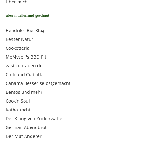
Über mich
über’n Tellerrand geschaut
Hendrik's BierBlog
Besser Natur
Cooketteria
MeMyself's BBQ Pit
gastro-brauen.de
Chili und Ciabatta
Cahama Besser selbstgemacht
Bentos und mehr
Cook'n Soul
Katha kocht
Der Klang von Zuckerwatte
German Abendbrot
Der Mut Anderer