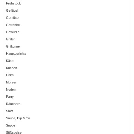
Frühstück
Geflügel
Gemüse
Getränke
Gewürze
Grillen
Grilltonne
Hauptgerichte
Käse
Kuchen
Links
Mörser
Nudeln
Party
Räuchern
Salat
Sauce, Dip & Co
Suppe
Süßspeise