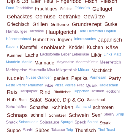
Dip & Co
Eier
Fingerfood
Fisch
Fleisch
Feta
Fond
Frischkäse
Frühstück
Geflügel
Fruchtiges
Früchte
Gehacktes
Gemüse
Getränke
Gewürze
Grillen
Grundrezept
Griechisch
Gurke
Grilltonne
Hamburger
Harzkäse
Hauptgericht
Hefe
Hilfsmittel
Hopfen
Hähnchenbrust
Interessantes
Japanisch
Hühnchen
Ingwer
Kapern
Knoblauch
Käse
Kartoffel
Knödel
Kuchen
Lachsforelle
Leber
Leberkäse
Links
Malz
Lachs
Likör
Kümmel
Meerrettich
Mandeln
Marille
Mayonaise
Meeresfrüchte
Marinade
Mehlspeise
Mixgetränk
Microwelle
Miso
Mörser
Nachtisch
Nudeln
Nüsse
Orangen
Parmesan
Party
paniert
Paprika
Pilze
Quark
Pesto
Pfeffer
Pflaumen
Pizza
Porree
Prag
Radieschen
Rotkohl
Reis
Reispapier
Rind
Rippchen
Rosinen
Rindfleisch
Salat
Sauce, Dip & Co
Rub
Rum
Sauerkraut
Schafskäse
Schinken
Schmand
Scharfes
schmoren
Schnaps
Schwein
Sherry
Sirup
schnell
Senf
Schnitzel
Snack
Sojasauce
Speck
Sobanudeln
Spargel
Spinat
Steak
Sushi
Tabasco
Teig
Tirol
Toast
Suppe
Süßes
Thunfisch