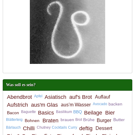
Was soll es sein?
Abendbrot
Apfel
Asiatisch
auf's Brot
Auflauf
backen
Aufstrich
aus'm Glas
Avocado
aus'm Wasser
BBQ
Baguette
Basics
Basilikum
Beilage
Bier
Bacon
brauen
Brühe
Butter
Blätterteig
Braten
Brot
Burger
Bohnen
Bärlauch
Chilli
Chutney
Cocktails
Curry
deftig
Dessert