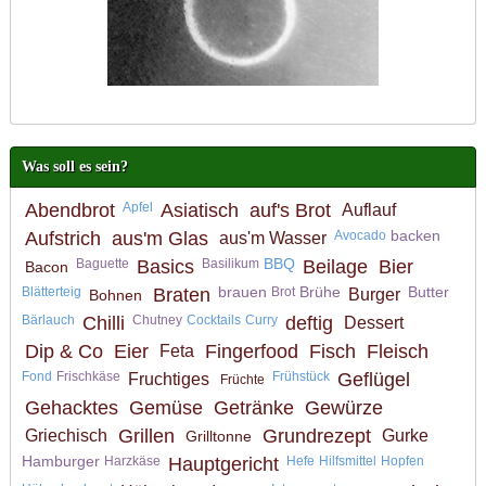
Was soll es sein?
Abendbrot
Apfel
Asiatisch
auf's Brot
Auflauf
backen
Aufstrich
aus'm Glas
Avocado
aus'm Wasser
BBQ
Baguette
Basics
Basilikum
Beilage
Bier
Bacon
brauen
Brühe
Butter
Blätterteig
Braten
Brot
Burger
Bohnen
Bärlauch
Chilli
Chutney
Cocktails
Curry
deftig
Dessert
Dip & Co
Eier
Fingerfood
Fisch
Fleisch
Feta
Fond
Frischkäse
Frühstück
Geflügel
Fruchtiges
Früchte
Gehacktes
Gemüse
Getränke
Gewürze
Grillen
Grundrezept
Griechisch
Gurke
Grilltonne
Hamburger
Harzkäse
Hauptgericht
Hefe
Hilfsmittel
Hopfen