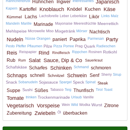
Hähnchenbrust
Interessantes
Japanisch
Hühnchen
Ingwer
Kapern
Knoblauch
Käse
Kartoffel
Knödel
Kuchen
Lachsforelle
Leber
Leberkäse
Links
Malz
Lachs
Likör
Kümmel
Meerrettich
Mandeln
Marille
Mayonaise
Meeresfrüchte
Marinade
Mehlspeise
Mixgetränk
Microwelle
Miso
Mörser
Nachtisch
Nudeln
Nüsse
Orangen
Parmesan
Party
paniert
Paprika
Pilze
Quark
Pesto
Pfeffer
Pflaumen
Pizza
Porree
Prag
Radieschen
Rotkohl
Reis
Reispapier
Rind
Rippchen
Rosinen
Rindfleisch
Salat
Sauce, Dip & Co
Rub
Rum
Sauerkraut
Schafskäse
Schinken
Schmand
Scharfes
schmoren
Schnaps
Schwein
Sherry
Sirup
schnell
Senf
Schnitzel
Snack
Sojasauce
Speck
Sobanudeln
Spargel
Spinat
Steak
Sushi
Tabasco
Teig
Tirol
Toast
Suppe
Süßes
Thunfisch
Trockenmarinade
Tomate
trinken
Urlaub
Vanille
Wurst
Vegetarisch
Vorspeise
Wein
Wild
Wodka
Zitrone
Zwiebeln
Öl
Zubereitung
überbacken