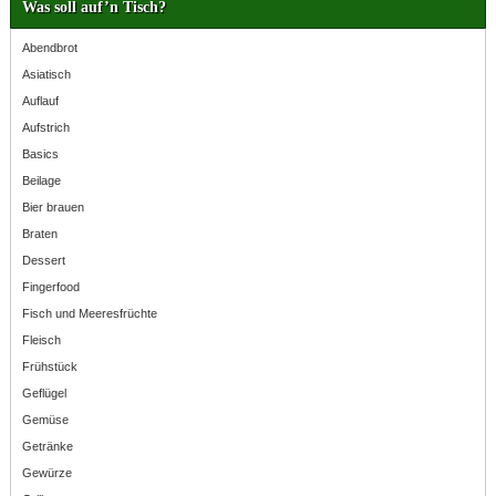
Was soll auf’n Tisch?
Abendbrot
Asiatisch
Auflauf
Aufstrich
Basics
Beilage
Bier brauen
Braten
Dessert
Fingerfood
Fisch und Meeresfrüchte
Fleisch
Frühstück
Geflügel
Gemüse
Getränke
Gewürze