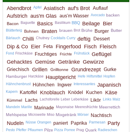
Abendbrot
Apfel
Asiatisch
auf's Brot
Auflauf
backen
Aufstrich
aus'm Glas
Avocado
aus'm Wasser
BBQ
Baguette
Basics
Basilikum
Beilage
Bier
Bacon
brauen
Brühe
Butter
Blätterteig
Braten
Brot
Burger
Bohnen
Bärlauch
Chilli
Chutney
Cocktails
Curry
deftig
Dessert
Dip & Co
Eier
Fingerfood
Fisch
Fleisch
Feta
Fond
Frischkäse
Frühstück
Geflügel
Fruchtiges
Früchte
Gehacktes
Gemüse
Getränke
Gewürze
Grillen
Grundrezept
Griechisch
Gurke
Grilltonne
Hamburger
Harzkäse
Hauptgericht
Hefe
Hilfsmittel
Hopfen
Hähnchenbrust
Interessantes
Japanisch
Hühnchen
Ingwer
Kapern
Knoblauch
Käse
Kartoffel
Knödel
Kuchen
Lachsforelle
Leber
Leberkäse
Links
Malz
Lachs
Likör
Kümmel
Meerrettich
Mandeln
Marille
Mayonaise
Meeresfrüchte
Marinade
Mehlspeise
Mixgetränk
Microwelle
Miso
Mörser
Nachtisch
Nudeln
Nüsse
Orangen
Parmesan
Party
paniert
Paprika
Pilze
Quark
Pesto
Pfeffer
Pflaumen
Pizza
Porree
Prag
Radieschen