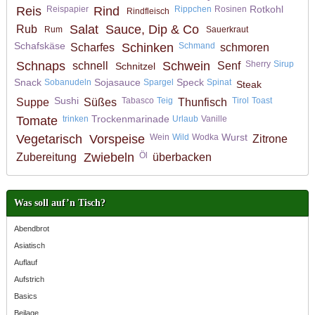
Rotkohl
Reis
Reispapier
Rind
Rippchen
Rosinen
Rindfleisch
Salat
Sauce, Dip & Co
Rub
Rum
Sauerkraut
Schafskäse
Schinken
Schmand
Scharfes
schmoren
Schnaps
Schwein
Sherry
Sirup
schnell
Senf
Schnitzel
Snack
Sojasauce
Speck
Sobanudeln
Spargel
Spinat
Steak
Sushi
Tabasco
Teig
Tirol
Toast
Suppe
Süßes
Thunfisch
Trockenmarinade
Tomate
trinken
Urlaub
Vanille
Wurst
Vegetarisch
Vorspeise
Wein
Wild
Wodka
Zitrone
Zwiebeln
Öl
Zubereitung
überbacken
Was soll auf’n Tisch?
Abendbrot
Asiatisch
Auflauf
Aufstrich
Basics
Beilage