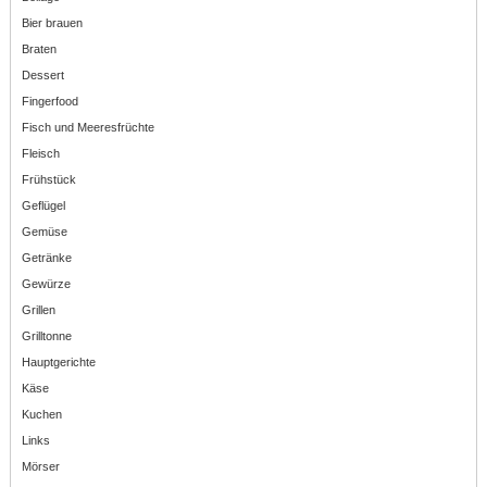
Bier brauen
Braten
Dessert
Fingerfood
Fisch und Meeresfrüchte
Fleisch
Frühstück
Geflügel
Gemüse
Getränke
Gewürze
Grillen
Grilltonne
Hauptgerichte
Käse
Kuchen
Links
Mörser