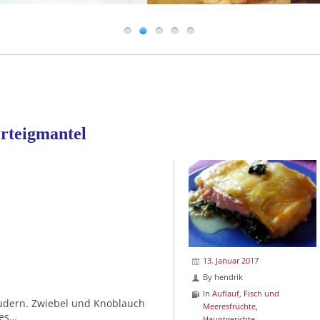
erteigmantel
13. Januar 2017
By
hendrik
In
Auflauf
,
Fisch und
udern. Zwiebel und Knoblauch
Meeresfrüchte
,
des…
Hauptgerichte