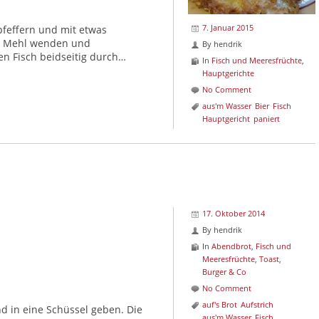
7. Januar 2015
 pfeffern und mit etwas
 in Mehl wenden und
By
hendrik
n Fisch beidseitig durch…
In
Fisch und Meeresfrüchte
,
Hauptgerichte
No Comment
aus'm Wasser
Bier
Fisch
Hauptgericht
paniert
17. Oktober 2014
By
hendrik
In
Abendbrot
,
Fisch und
Meeresfrüchte
,
Toast,
Burger & Co
No Comment
auf's Brot
Aufstrich
d in eine Schüssel geben. Die
aus'm Wasser
Fisch