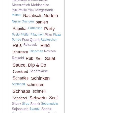
Meerrettich
Mehlspeise
Mixgetränk
Microwelle
Miso
Mörser
Nudeln
Nachtisch
Nüsse
Orangen
paniert
Parmesan
Party
Paprika
Pilze
Pesto
Pfeffer
Pflaumen
Pizza
Quark
Porree
Prag
Radieschen
Reis
Reispapier
Rind
Rippchen
Rosinen
Rindfleisch
Rotkohl
Salat
Rub
Rum
Sauce, Dip & Co
Schafskäse
Sauerkraut
Schinken
Scharfes
Schmand
schmoren
Schnaps
schnell
Schwein
Senf
Schnitzel
Snack
Sherry
Sirup
Sobanudeln
Sojasauce
Speck
Spargel