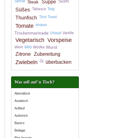
Sushi
Spinat
Suppe
Steak
Tabasco
Teig
Süßes
Tirol
Toast
Thunfisch
Tomate
trinken
Trockenmarinade
Urlaub
Vanille
Vegetarisch
Vorspeise
Wurst
Wein
Wild
Wodka
Zitrone
Zubereitung
Zwiebeln
Öl
überbacken
Was soll auf’n Tisch?
Abendbrot
Asiatisch
Auflauf
Aufstrich
Basics
Beilage
Bier brauen