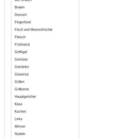
Braten
Dessert
Fingerfood
Fisch und Meeresfrüchte
Fleisch
Frühstück
Geflügel
Gemüse
Getränke
Gewürze
Grillen
Grilltonne
Hauptgerichte
Käse
Kuchen
Links
Mörser
Nudeln