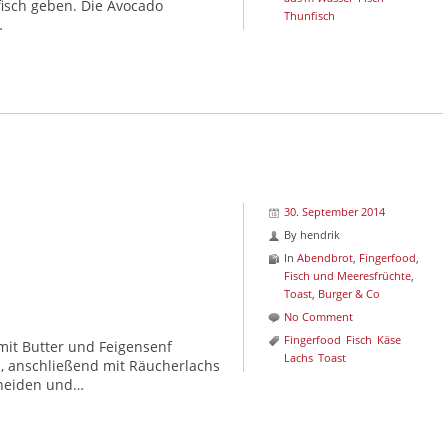
isch geben. Die Avocado
Thunfisch
…
30. September 2014
By
hendrik
In
Abendbrot
,
Fingerfood
,
Fisch und Meeresfrüchte
,
Toast, Burger & Co
No Comment
Fingerfood
Fisch
Käse
mit Butter und Feigensenf
Lachs
Toast
n, anschließend mit Räucherlachs
neiden und…