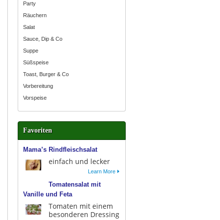
Party
Räuchern
Salat
Sauce, Dip & Co
Suppe
Süßspeise
Toast, Burger & Co
Vorbereitung
Vorspeise
Favoriten
Mama’s Rindfleischsalat
einfach und lecker
Learn More
Tomatensalat mit
Vanille und Feta
Tomaten mit einem
besonderen Dressing