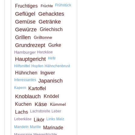
Frühstück
Fruchtiges
Früchte
Geflügel
Gehacktes
Gemüse
Getränke
Gewürze
Griechisch
Grillen
Grilltonne
Grundrezept
Gurke
Hamburger
Harzkäse
Hauptgericht
Hefe
Hilfsmittel
Hopfen
Hähnchenbrust
Hühnchen
Ingwer
Interessantes
Japanisch
Kapern
Kartoffel
Knoblauch
Knödel
Käse
Kuchen
Kümmel
Lachsforelle
Leber
Lachs
Leberkäse
Links
Malz
Likör
Mandeln
Marille
Marinade
Mayonaise
Meeresfrüchte