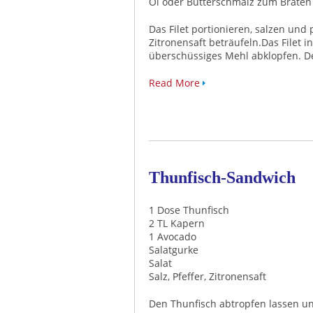
Öl oder Butterschmalz zum Braten
Das Filet portionieren, salzen und
Zitronensaft beträufeln.Das Filet
überschüssiges Mehl abklopfen. De
Read More
Thunfisch-Sandwich
1 Dose Thunfisch
2 TL Kapern
1 Avocado
Salatgurke
Salat
Salz, Pfeffer, Zitronensaft
Den Thunfisch abtropfen lassen un