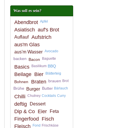
Was soll es sein?
Abendbrot
Apfel
Asiatisch
auf's Brot
Aufstrich
Auflauf
aus'm Glas
Avocado
aus'm Wasser
backen
Baguette
Bacon
BBQ
Basics
Basilikum
Beilage
Bier
Blätterteig
brauen
Braten
Brot
Bohnen
Brühe
Butter
Bärlauch
Burger
Chilli
Chutney
Cocktails
Curry
deftig
Dessert
Dip & Co
Eier
Feta
Fingerfood
Fisch
Fleisch
Fond
Frischkäse