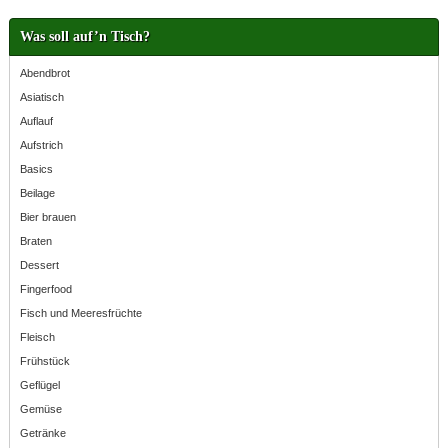
Was soll auf’n Tisch?
Abendbrot
Asiatisch
Auflauf
Aufstrich
Basics
Beilage
Bier brauen
Braten
Dessert
Fingerfood
Fisch und Meeresfrüchte
Fleisch
Frühstück
Geflügel
Gemüse
Getränke