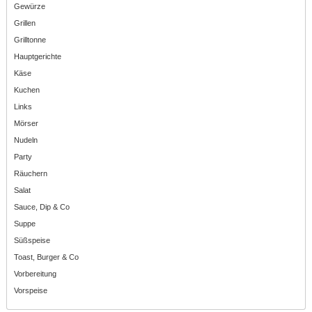
Gewürze
Grillen
Grilltonne
Hauptgerichte
Käse
Kuchen
Links
Mörser
Nudeln
Party
Räuchern
Salat
Sauce, Dip & Co
Suppe
Süßspeise
Toast, Burger & Co
Vorbereitung
Vorspeise