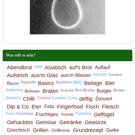
Was soll es sein?
Abendbrot
Apfel
Asiatisch
auf's Brot
Auflauf
backen
Aufstrich
aus'm Glas
Avocado
aus'm Wasser
BBQ
Baguette
Basics
Basilikum
Beilage
Bier
Bacon
brauen
Brühe
Butter
Blätterteig
Braten
Brot
Burger
Bohnen
Bärlauch
Chilli
Chutney
Cocktails
Curry
deftig
Dessert
Dip & Co
Eier
Fingerfood
Fisch
Fleisch
Feta
Fond
Frischkäse
Frühstück
Geflügel
Fruchtiges
Früchte
Gehacktes
Gemüse
Getränke
Gewürze
Grillen
Grundrezept
Griechisch
Gurke
Grilltonne