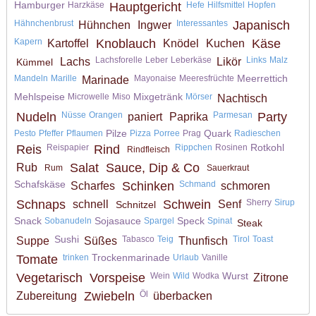
Hamburger
Harzkäse
Hauptgericht
Hefe
Hilfsmittel
Hopfen
Hähnchenbrust
Interessantes
Japanisch
Hühnchen
Ingwer
Kapern
Knoblauch
Käse
Kartoffel
Knödel
Kuchen
Lachsforelle
Leber
Leberkäse
Links
Malz
Lachs
Likör
Kümmel
Meerrettich
Mandeln
Marille
Mayonaise
Meeresfrüchte
Marinade
Mehlspeise
Mixgetränk
Microwelle
Miso
Mörser
Nachtisch
Nudeln
Nüsse
Orangen
Parmesan
Party
paniert
Paprika
Pilze
Quark
Pesto
Pfeffer
Pflaumen
Pizza
Porree
Prag
Radieschen
Rotkohl
Reis
Reispapier
Rind
Rippchen
Rosinen
Rindfleisch
Salat
Sauce, Dip & Co
Rub
Rum
Sauerkraut
Schafskäse
Schinken
Schmand
Scharfes
schmoren
Schnaps
Schwein
Sherry
Sirup
schnell
Senf
Schnitzel
Snack
Sojasauce
Speck
Sobanudeln
Spargel
Spinat
Steak
Sushi
Tabasco
Teig
Tirol
Toast
Suppe
Süßes
Thunfisch
Trockenmarinade
Tomate
trinken
Urlaub
Vanille
Wurst
Vegetarisch
Vorspeise
Wein
Wild
Wodka
Zitrone
Zwiebeln
Öl
Zubereitung
überbacken