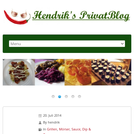
20. Juli 2014
By
hendrik
In
Grillen
,
Mörser
,
Sauce, Dip &