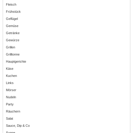
Fleisch
Frühstück
Geflügel
Gemüse
Getränke
Gewürze
Grillen
Grilltonne
Hauptgerichte
Käse
Kuchen
Links
Mörser
Nudeln
Party
Räuchern
Salat
Sauce, Dip & Co
Suppe