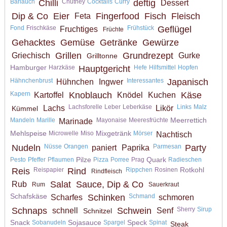
Bärlauch
Chilli
Chutney
Cocktails
Curry
deftig
Dessert
Dip & Co
Eier
Fingerfood
Fisch
Fleisch
Feta
Fond
Frischkäse
Frühstück
Geflügel
Fruchtiges
Früchte
Gehacktes
Gemüse
Getränke
Gewürze
Grillen
Grundrezept
Griechisch
Gurke
Grilltonne
Hamburger
Harzkäse
Hauptgericht
Hefe
Hilfsmittel
Hopfen
Hähnchenbrust
Interessantes
Japanisch
Hühnchen
Ingwer
Kapern
Knoblauch
Käse
Kartoffel
Knödel
Kuchen
Lachsforelle
Leber
Leberkäse
Links
Malz
Lachs
Likör
Kümmel
Meerrettich
Mandeln
Marille
Mayonaise
Meeresfrüchte
Marinade
Mehlspeise
Mixgetränk
Microwelle
Miso
Mörser
Nachtisch
Nudeln
Nüsse
Orangen
Parmesan
Party
paniert
Paprika
Pilze
Quark
Pesto
Pfeffer
Pflaumen
Pizza
Porree
Prag
Radieschen
Rotkohl
Reis
Reispapier
Rind
Rippchen
Rosinen
Rindfleisch
Salat
Sauce, Dip & Co
Rub
Rum
Sauerkraut
Schafskäse
Schinken
Schmand
Scharfes
schmoren
Schnaps
Schwein
Sherry
Sirup
schnell
Senf
Schnitzel
Snack
Sojasauce
Speck
Sobanudeln
Spargel
Spinat
Steak