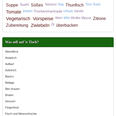
Sushi
Tabasco
Teig
Tirol
Toast
Suppe
Süßes
Thunfisch
Trockenmarinade
Tomate
trinken
Urlaub
Vanille
Wurst
Vegetarisch
Vorspeise
Wein
Wild
Wodka
Zitrone
Zwiebeln
Öl
Zubereitung
überbacken
Was soll auf’n Tisch?
Abendbrot
Asiatisch
Auflauf
Aufstrich
Basics
Beilage
Bier brauen
Braten
Dessert
Fingerfood
Fisch und Meeresfrüchte