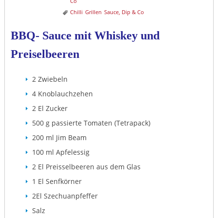
Co
Chilli
Grillen
Sauce, Dip & Co
BBQ- Sauce mit Whiskey und
Preiselbeeren
2 Zwiebeln
4 Knoblauchzehen
2 El Zucker
500 g passierte Tomaten (Tetrapack)
200 ml Jim Beam
100 ml Apfelessig
2 El Preisselbeeren aus dem Glas
1 El Senfkörner
2El Szechuanpfeffer
Salz