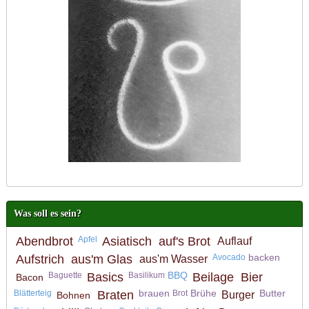
Was soll es sein?
Abendbrot
Apfel
Asiatisch
auf's Brot
Auflauf
backen
Aufstrich
aus'm Glas
Avocado
aus'm Wasser
BBQ
Baguette
Basics
Basilikum
Beilage
Bier
Bacon
brauen
Brühe
Butter
Blätterteig
Braten
Brot
Burger
Bohnen