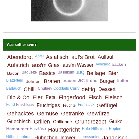
Was soll es sein?
Abendbrot
Apfel
Asiatisch
auf's Brot
Auflauf
backen
Aufstrich
aus'm Glas
Avocado
aus'm Wasser
BBQ
Baguette
Basics
Basilikum
Beilage
Bier
Bacon
brauen
Brühe
Butter
Blätterteig
Braten
Brot
Burger
Bohnen
Bärlauch
Chilli
Chutney
Cocktails
Curry
deftig
Dessert
Dip & Co
Eier
Fingerfood
Fisch
Fleisch
Feta
Fond
Frischkäse
Frühstück
Geflügel
Fruchtiges
Früchte
Gehacktes
Gemüse
Getränke
Gewürze
Grillen
Grundrezept
Griechisch
Gurke
Grilltonne
Hamburger
Harzkäse
Hauptgericht
Hefe
Hilfsmittel
Hopfen
Hähnchenbrust
Interessantes
Japanisch
Hühnchen
Ingwer