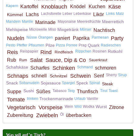
Kapern
Knoblauch
Käse
Kartoffel
Knödel
Kuchen
Lachsforelle
Leber
Leberkäse
Links
Malz
Lachs
Likör
Kümmel
Meerrettich
Mandeln
Marille
Mayonaise
Meeresfrüchte
Marinade
Mehlspeise
Mixgetränk
Microwelle
Miso
Mörser
Nachtisch
Nudeln
Nüsse
Orangen
Parmesan
Party
paniert
Paprika
Pilze
Quark
Pesto
Pfeffer
Pflaumen
Pizza
Porree
Prag
Radieschen
Rotkohl
Reis
Reispapier
Rind
Rippchen
Rosinen
Rindfleisch
Salat
Sauce, Dip & Co
Rub
Rum
Sauerkraut
Schafskäse
Schinken
Schmand
Scharfes
schmoren
Schnaps
Schwein
Sherry
Sirup
schnell
Senf
Schnitzel
Snack
Sojasauce
Speck
Sobanudeln
Spargel
Spinat
Steak
Sushi
Tabasco
Teig
Tirol
Toast
Suppe
Süßes
Thunfisch
Trockenmarinade
Tomate
trinken
Urlaub
Vanille
Wurst
Vegetarisch
Vorspeise
Wein
Wild
Wodka
Zitrone
Zwiebeln
Öl
Zubereitung
überbacken
Was soll auf’n Tisch?