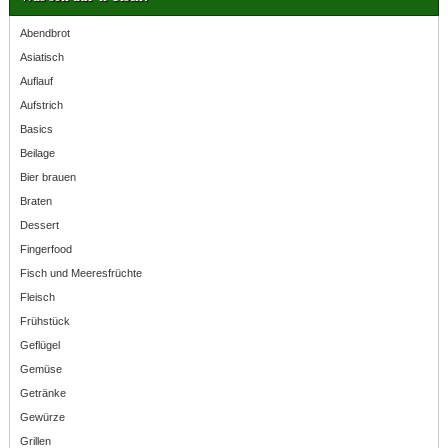
Abendbrot
Asiatisch
Auflauf
Aufstrich
Basics
Beilage
Bier brauen
Braten
Dessert
Fingerfood
Fisch und Meeresfrüchte
Fleisch
Frühstück
Geflügel
Gemüse
Getränke
Gewürze
Grillen