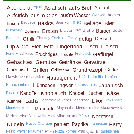
Abendbrot
Apfel
Asiatisch
auf's Brot
Auflauf
backen
Aufstrich
aus'm Glas
Avocado
aus'm Wasser
BBQ
Baguette
Basics
Basilikum
Beilage
Bier
Bacon
brauen
Brühe
Butter
Blätterteig
Braten
Brot
Burger
Bohnen
Bärlauch
Chilli
Chutney
Cocktails
Curry
deftig
Dessert
Dip & Co
Eier
Fingerfood
Fisch
Fleisch
Feta
Fond
Frischkäse
Frühstück
Geflügel
Fruchtiges
Früchte
Gehacktes
Gemüse
Getränke
Gewürze
Grillen
Grundrezept
Griechisch
Gurke
Grilltonne
Hamburger
Harzkäse
Hauptgericht
Hefe
Hilfsmittel
Hopfen
Hähnchenbrust
Interessantes
Japanisch
Hühnchen
Ingwer
Kapern
Knoblauch
Käse
Kartoffel
Knödel
Kuchen
Lachsforelle
Leber
Leberkäse
Links
Malz
Lachs
Likör
Kümmel
Meerrettich
Mandeln
Marille
Mayonaise
Meeresfrüchte
Marinade
Mehlspeise
Mixgetränk
Microwelle
Miso
Mörser
Nachtisch
Nudeln
Nüsse
Orangen
Parmesan
Party
paniert
Paprika
Pilze
Quark
Pesto
Pfeffer
Pflaumen
Pizza
Porree
Prag
Radieschen