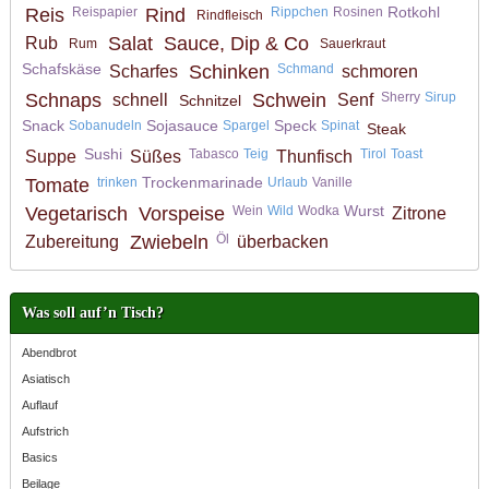
Rotkohl
Reis
Reispapier
Rind
Rippchen
Rosinen
Rindfleisch
Salat
Sauce, Dip & Co
Rub
Rum
Sauerkraut
Schafskäse
Schinken
Schmand
Scharfes
schmoren
Schnaps
Schwein
Sherry
Sirup
schnell
Senf
Schnitzel
Snack
Sojasauce
Speck
Sobanudeln
Spargel
Spinat
Steak
Sushi
Tabasco
Teig
Tirol
Toast
Suppe
Süßes
Thunfisch
Trockenmarinade
Tomate
trinken
Urlaub
Vanille
Wurst
Vegetarisch
Vorspeise
Wein
Wild
Wodka
Zitrone
Zwiebeln
Öl
Zubereitung
überbacken
Was soll auf’n Tisch?
Abendbrot
Asiatisch
Auflauf
Aufstrich
Basics
Beilage