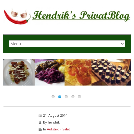
21. August 2014
By
hendrik
In
Aufstrich
,
Salat