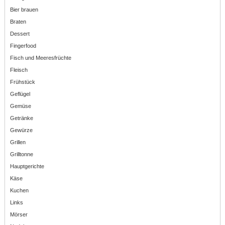
Bier brauen
Braten
Dessert
Fingerfood
Fisch und Meeresfrüchte
Fleisch
Frühstück
Geflügel
Gemüse
Getränke
Gewürze
Grillen
Grilltonne
Hauptgerichte
Käse
Kuchen
Links
Mörser