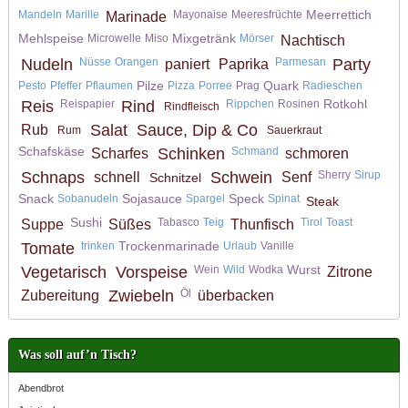
Meerrettich
Mandeln
Marille
Mayonaise
Meeresfrüchte
Marinade
Mehlspeise
Mixgetränk
Microwelle
Miso
Mörser
Nachtisch
Nudeln
Nüsse
Orangen
Parmesan
Party
paniert
Paprika
Pilze
Quark
Pesto
Pfeffer
Pflaumen
Pizza
Porree
Prag
Radieschen
Rotkohl
Reis
Reispapier
Rind
Rippchen
Rosinen
Rindfleisch
Salat
Sauce, Dip & Co
Rub
Rum
Sauerkraut
Schafskäse
Schinken
Schmand
Scharfes
schmoren
Schnaps
Schwein
Sherry
Sirup
schnell
Senf
Schnitzel
Snack
Sojasauce
Speck
Sobanudeln
Spargel
Spinat
Steak
Sushi
Tabasco
Teig
Tirol
Toast
Suppe
Süßes
Thunfisch
Trockenmarinade
Tomate
trinken
Urlaub
Vanille
Wurst
Vegetarisch
Vorspeise
Wein
Wild
Wodka
Zitrone
Zwiebeln
Öl
Zubereitung
überbacken
Was soll auf’n Tisch?
Abendbrot