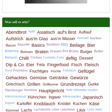
Was soll es sein?
Abendbrot
Apfel
Asiatisch
auf's Brot
Auflauf
backen
Aufstrich
aus'm Glas
Avocado
aus'm Wasser
BBQ
Baguette
Basics
Basilikum
Beilage
Bier
Bacon
brauen
Brühe
Butter
Blätterteig
Braten
Brot
Burger
Bohnen
Bärlauch
Chilli
Chutney
Cocktails
Curry
deftig
Dessert
Dip & Co
Eier
Fingerfood
Fisch
Fleisch
Feta
Fond
Frischkäse
Frühstück
Geflügel
Fruchtiges
Früchte
Gehacktes
Gemüse
Getränke
Gewürze
Grillen
Grundrezept
Griechisch
Gurke
Grilltonne
Hamburger
Harzkäse
Hauptgericht
Hefe
Hilfsmittel
Hopfen
Hähnchenbrust
Interessantes
Japanisch
Hühnchen
Ingwer
Kapern
Knoblauch
Käse
Kartoffel
Knödel
Kuchen
Lachsforelle
Leber
Leberkäse
Links
Malz
Lachs
Likör
Kümmel