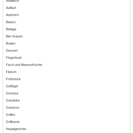
Asiatisch
Auflauf
Aufstrich
Basics
Beilage
Bier brauen
Braten
Dessert
Fingerfood
Fisch und Meeresfrüchte
Fleisch
Frühstück
Geflügel
Gemüse
Getränke
Gewürze
Grillen
Grilltonne
Hauptgerichte