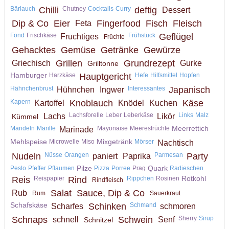
Bärlauch
Chilli
Chutney
Cocktails
Curry
deftig
Dessert
Dip & Co
Eier
Fingerfood
Fisch
Fleisch
Feta
Fond
Frischkäse
Frühstück
Geflügel
Fruchtiges
Früchte
Gehacktes
Gemüse
Getränke
Gewürze
Grillen
Grundrezept
Griechisch
Gurke
Grilltonne
Hamburger
Harzkäse
Hauptgericht
Hefe
Hilfsmittel
Hopfen
Hähnchenbrust
Interessantes
Japanisch
Hühnchen
Ingwer
Kapern
Knoblauch
Käse
Kartoffel
Knödel
Kuchen
Lachsforelle
Leber
Leberkäse
Links
Malz
Lachs
Likör
Kümmel
Meerrettich
Mandeln
Marille
Mayonaise
Meeresfrüchte
Marinade
Mehlspeise
Mixgetränk
Microwelle
Miso
Mörser
Nachtisch
Nudeln
Nüsse
Orangen
Parmesan
Party
paniert
Paprika
Pilze
Quark
Pesto
Pfeffer
Pflaumen
Pizza
Porree
Prag
Radieschen
Rotkohl
Reis
Reispapier
Rind
Rippchen
Rosinen
Rindfleisch
Salat
Sauce, Dip & Co
Rub
Rum
Sauerkraut
Schafskäse
Schinken
Schmand
Scharfes
schmoren
Schnaps
Schwein
Sherry
Sirup
schnell
Senf
Schnitzel