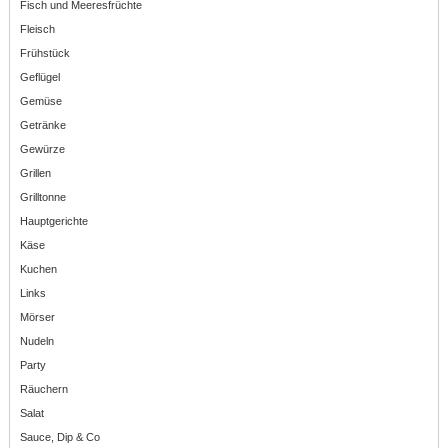
Fisch und Meeresfrüchte
Fleisch
Frühstück
Geflügel
Gemüse
Getränke
Gewürze
Grillen
Grilltonne
Hauptgerichte
Käse
Kuchen
Links
Mörser
Nudeln
Party
Räuchern
Salat
Sauce, Dip & Co