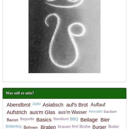
Was soll es sein?
Abendbrot
Apfel
Asiatisch
auf's Brot
Auflauf
backen
Aufstrich
aus'm Glas
Avocado
aus'm Wasser
BBQ
Baguette
Basics
Basilikum
Beilage
Bier
Bacon
brauen
Brühe
Butter
Blätterteig
Braten
Brot
Burger
Bohnen