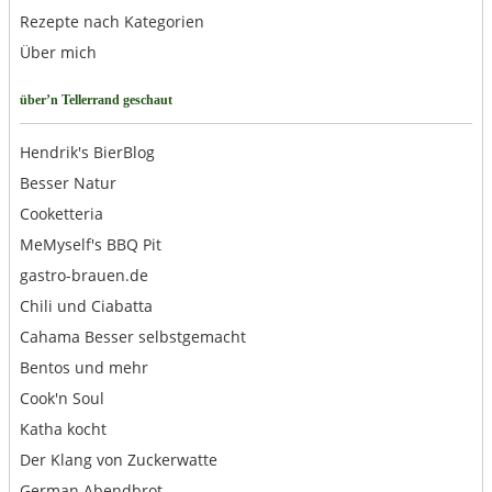
Rezepte nach Kategorien
Über mich
über’n Tellerrand geschaut
Hendrik's BierBlog
Besser Natur
Cooketteria
MeMyself's BBQ Pit
gastro-brauen.de
Chili und Ciabatta
Cahama Besser selbstgemacht
Bentos und mehr
Cook'n Soul
Katha kocht
Der Klang von Zuckerwatte
German Abendbrot