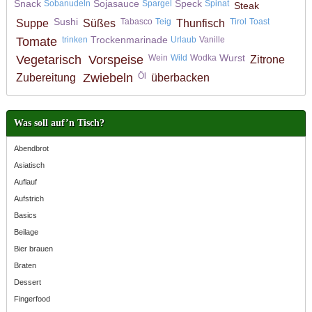
Snack
Sojasauce
Speck
Sobanudeln
Spargel
Spinat
Steak
Sushi
Tabasco
Teig
Tirol
Toast
Suppe
Süßes
Thunfisch
Trockenmarinade
Tomate
trinken
Urlaub
Vanille
Wurst
Vegetarisch
Vorspeise
Wein
Wild
Wodka
Zitrone
Zwiebeln
Öl
Zubereitung
überbacken
Was soll auf’n Tisch?
Abendbrot
Asiatisch
Auflauf
Aufstrich
Basics
Beilage
Bier brauen
Braten
Dessert
Fingerfood