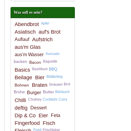
Was soll es sein?
Abendbrot
Apfel
Asiatisch
auf's Brot
Aufstrich
Auflauf
aus'm Glas
Avocado
aus'm Wasser
backen
Baguette
Bacon
BBQ
Basics
Basilikum
Beilage
Bier
Blätterteig
brauen
Braten
Brot
Bohnen
Brühe
Butter
Bärlauch
Burger
Chilli
Chutney
Cocktails
Curry
deftig
Dessert
Dip & Co
Eier
Feta
Fingerfood
Fisch
Fleisch
Fond
Frischkäse