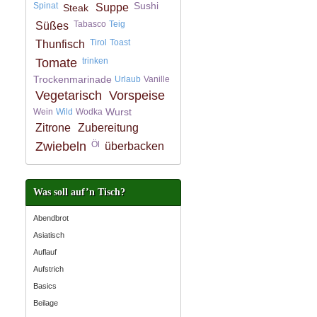
Sushi
Spinat
Suppe
Steak
Tabasco
Teig
Süßes
Tirol
Toast
Thunfisch
Tomate
trinken
Trockenmarinade
Urlaub
Vanille
Vegetarisch
Vorspeise
Wurst
Wein
Wild
Wodka
Zitrone
Zubereitung
Zwiebeln
Öl
überbacken
Was soll auf’n Tisch?
Abendbrot
Asiatisch
Auflauf
Aufstrich
Basics
Beilage