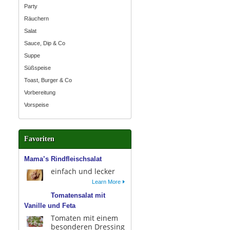
Party
Räuchern
Salat
Sauce, Dip & Co
Suppe
Süßspeise
Toast, Burger & Co
Vorbereitung
Vorspeise
Favoriten
Mama’s Rindfleischsalat
einfach und lecker
Learn More
Tomatensalat mit
Vanille und Feta
Tomaten mit einem
besonderen Dressing