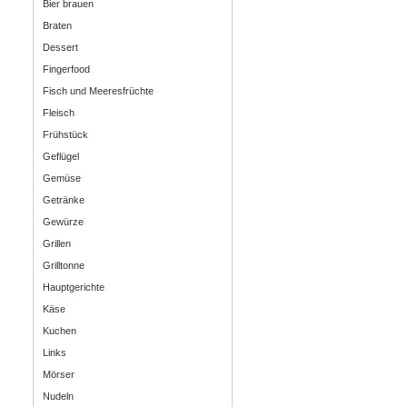
Bier brauen
Braten
Dessert
Fingerfood
Fisch und Meeresfrüchte
Fleisch
Frühstück
Geflügel
Gemüse
Getränke
Gewürze
Grillen
Grilltonne
Hauptgerichte
Käse
Kuchen
Links
Mörser
Nudeln