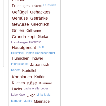
Frühstück
Fruchtiges
Früchte
Geflügel
Gehacktes
Gemüse
Getränke
Gewürze
Griechisch
Grillen
Grilltonne
Grundrezept
Gurke
Hamburger
Harzkäse
Hauptgericht
Hefe
Hilfsmittel
Hopfen
Hähnchenbrust
Hühnchen
Ingwer
Interessantes
Japanisch
Kapern
Kartoffel
Knoblauch
Knödel
Käse
Kuchen
Kümmel
Lachsforelle
Leber
Lachs
Leberkäse
Links
Malz
Likör
Mandeln
Marille
Marinade