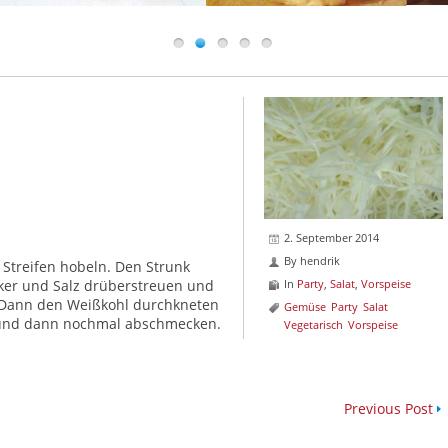
2. September 2014
By
hendrik
 Streifen hobeln. Den Strunk
cker und Salz drüberstreuen und
In
Party
,
Salat
,
Vorspeise
 Dann den Weißkohl durchkneten
Gemüse
Party
Salat
 und dann nochmal abschmecken.
Vegetarisch
Vorspeise
Previous Post