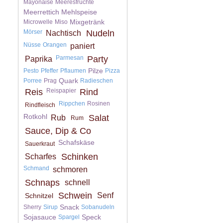
Mayonaise
Meeresfrüchte
Meerrettich
Mehlspeise
Mixgetränk
Microwelle
Miso
Mörser
Nudeln
Nachtisch
Nüsse
Orangen
paniert
Parmesan
Party
Paprika
Pilze
Pesto
Pfeffer
Pflaumen
Pizza
Quark
Porree
Prag
Radieschen
Reis
Reispapier
Rind
Rippchen
Rosinen
Rindfleisch
Rotkohl
Salat
Rub
Rum
Sauce, Dip & Co
Schafskäse
Sauerkraut
Schinken
Scharfes
Schmand
schmoren
Schnaps
schnell
Schwein
Senf
Schnitzel
Snack
Sherry
Sirup
Sobanudeln
Sojasauce
Speck
Spargel