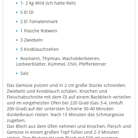
1- 2 kg Wild (ich hatte Reh)
5 El Öl
2 El Tomatenmark
1 Flasche Rotwein
3 Zwiebeln
5 Knoblauchzehen
Rosmarin, Thymian, Wacholderbeeren,
Lorbeerblätter, Kümmel, Chili, Pfefferkörner
Salz
Das Gemüse putzen und in 2 cm große Stücke schneiden.
Zwiebeln und Knioblauch schälen. Knochen und
Fleischabschnitte mit dem Öl auf einem Backblech verteilen
und im vorgeheizten Ofen bei 220 Grad (Gas 3-4, Umluft
200 Grad) auf der untersten Schiene 30-40 Minuten
dunkelbraun rösten. Nach 15 Minuten das Schmorgeüse
zugeben.
Das Blech aus dem Ofen nehmen und Knochen, Fleisch und
Gemüse in einem großen Topf füllen und 2-3 Minuten
rösten. Den Bratansatz vom Blech mit 500 ml warmen