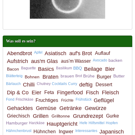
Was soll es sein?
Abendbrot
Apfel
Asiatisch
auf's Brot
Auflauf
backen
Aufstrich
aus'm Glas
Avocado
aus'm Wasser
BBQ
Baguette
Basics
Basilikum
Beilage
Bier
Bacon
brauen
Brühe
Butter
Blätterteig
Braten
Brot
Burger
Bohnen
Bärlauch
Chilli
Chutney
Cocktails
Curry
deftig
Dessert
Dip & Co
Eier
Fingerfood
Fisch
Fleisch
Feta
Fond
Frischkäse
Frühstück
Geflügel
Fruchtiges
Früchte
Gehacktes
Gemüse
Getränke
Gewürze
Grillen
Grundrezept
Griechisch
Gurke
Grilltonne
Hamburger
Harzkäse
Hauptgericht
Hefe
Hilfsmittel
Hopfen
Hähnchenbrust
Interessantes
Japanisch
Hühnchen
Ingwer