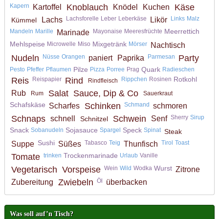
Kapern
Knoblauch
Käse
Kartoffel
Knödel
Kuchen
Lachsforelle
Leber
Leberkäse
Links
Malz
Lachs
Likör
Kümmel
Meerrettich
Mandeln
Marille
Mayonaise
Meeresfrüchte
Marinade
Mehlspeise
Mixgetränk
Microwelle
Miso
Mörser
Nachtisch
Nudeln
Nüsse
Orangen
Parmesan
Party
paniert
Paprika
Pilze
Quark
Pesto
Pfeffer
Pflaumen
Pizza
Porree
Prag
Radieschen
Rotkohl
Reis
Reispapier
Rind
Rippchen
Rosinen
Rindfleisch
Salat
Sauce, Dip & Co
Rub
Rum
Sauerkraut
Schafskäse
Schinken
Schmand
Scharfes
schmoren
Schnaps
Schwein
Sherry
Sirup
schnell
Senf
Schnitzel
Snack
Sojasauce
Speck
Sobanudeln
Spargel
Spinat
Steak
Sushi
Tabasco
Teig
Tirol
Toast
Suppe
Süßes
Thunfisch
Trockenmarinade
Tomate
trinken
Urlaub
Vanille
Wurst
Vegetarisch
Vorspeise
Wein
Wild
Wodka
Zitrone
Zwiebeln
Öl
Zubereitung
überbacken
Was soll auf’n Tisch?