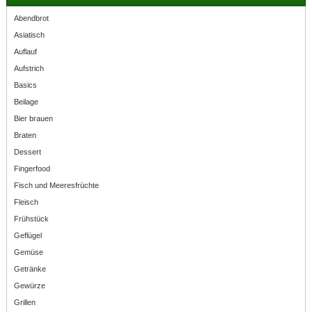
Abendbrot
Asiatisch
Auflauf
Aufstrich
Basics
Beilage
Bier brauen
Braten
Dessert
Fingerfood
Fisch und Meeresfrüchte
Fleisch
Frühstück
Geflügel
Gemüse
Getränke
Gewürze
Grillen