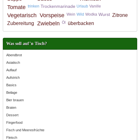
Trockenmarinade
Tomate
trinken
Urlaub
Vanille
Wurst
Vegetarisch
Vorspeise
Wein
Wild
Wodka
Zitrone
Zwiebeln
Öl
Zubereitung
überbacken
Was soll auf’n Tisch?
Abendbrot
Asiatisch
Auflauf
Aufstrich
Basics
Beilage
Bier brauen
Braten
Dessert
Fingerfood
Fisch und Meeresfrüchte
Fleisch