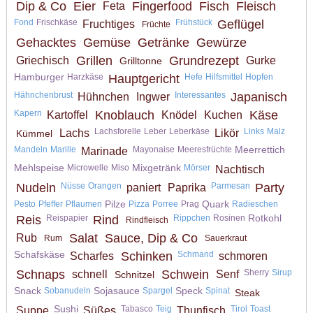
Dip & Co
Eier
Fingerfood
Fisch
Fleisch
Feta
Fond
Frischkäse
Frühstück
Geflügel
Fruchtiges
Früchte
Gehacktes
Gemüse
Getränke
Gewürze
Grillen
Grundrezept
Griechisch
Gurke
Grilltonne
Hamburger
Harzkäse
Hauptgericht
Hefe
Hilfsmittel
Hopfen
Hähnchenbrust
Interessantes
Japanisch
Hühnchen
Ingwer
Kapern
Knoblauch
Käse
Kartoffel
Knödel
Kuchen
Lachsforelle
Leber
Leberkäse
Links
Malz
Lachs
Likör
Kümmel
Meerrettich
Mandeln
Marille
Mayonaise
Meeresfrüchte
Marinade
Mehlspeise
Mixgetränk
Microwelle
Miso
Mörser
Nachtisch
Nudeln
Nüsse
Orangen
Parmesan
Party
paniert
Paprika
Pilze
Quark
Pesto
Pfeffer
Pflaumen
Pizza
Porree
Prag
Radieschen
Rotkohl
Reis
Reispapier
Rind
Rippchen
Rosinen
Rindfleisch
Salat
Sauce, Dip & Co
Rub
Rum
Sauerkraut
Schafskäse
Schinken
Schmand
Scharfes
schmoren
Schnaps
Schwein
Sherry
Sirup
schnell
Senf
Schnitzel
Snack
Sojasauce
Speck
Sobanudeln
Spargel
Spinat
Steak
Sushi
Tabasco
Teig
Tirol
Toast
Suppe
Süßes
Thunfisch