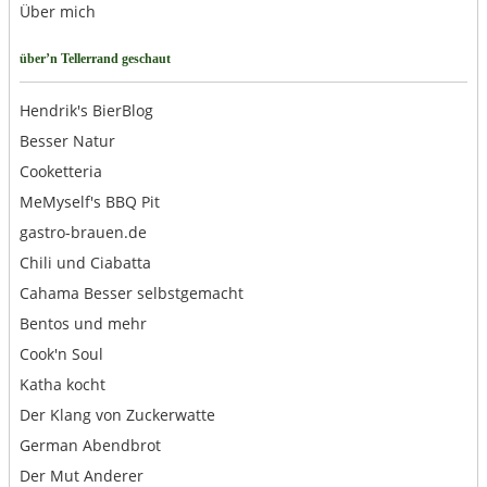
Über mich
über’n Tellerrand geschaut
Hendrik's BierBlog
Besser Natur
Cooketteria
MeMyself's BBQ Pit
gastro-brauen.de
Chili und Ciabatta
Cahama Besser selbstgemacht
Bentos und mehr
Cook'n Soul
Katha kocht
Der Klang von Zuckerwatte
German Abendbrot
Der Mut Anderer