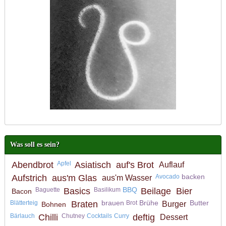
Was soll es sein?
Abendbrot
Apfel
Asiatisch
auf's Brot
Auflauf
backen
Aufstrich
aus'm Glas
Avocado
aus'm Wasser
BBQ
Baguette
Basics
Basilikum
Beilage
Bier
Bacon
brauen
Brühe
Butter
Blätterteig
Braten
Brot
Burger
Bohnen
Bärlauch
Chilli
Chutney
Cocktails
Curry
deftig
Dessert