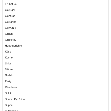
Frühstück
Geflügel
Gemüse
Getränke
Gewürze
Grillen
Grilltonne
Hauptgerichte
Käse
Kuchen
Links
Mörser
Nudeln
Party
Räuchern
Salat
Sauce, Dip & Co
Suppe
Süßspeise