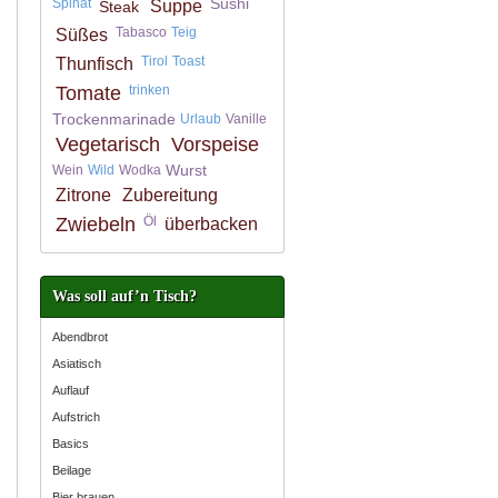
Sushi
Spinat
Suppe
Steak
Tabasco
Teig
Süßes
Tirol
Toast
Thunfisch
Tomate
trinken
Trockenmarinade
Urlaub
Vanille
Vegetarisch
Vorspeise
Wurst
Wein
Wild
Wodka
Zitrone
Zubereitung
Zwiebeln
Öl
überbacken
Was soll auf’n Tisch?
Abendbrot
Asiatisch
Auflauf
Aufstrich
Basics
Beilage
Bier brauen