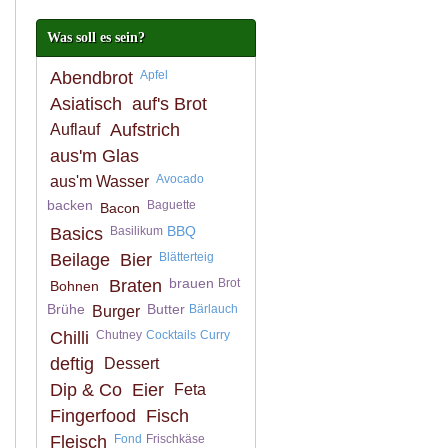
Was soll es sein?
Abendbrot
Apfel
Asiatisch
auf's Brot
Aufstrich
Auflauf
aus'm Glas
Avocado
aus'm Wasser
backen
Baguette
Bacon
BBQ
Basics
Basilikum
Beilage
Bier
Blätterteig
brauen
Braten
Brot
Bohnen
Brühe
Butter
Bärlauch
Burger
Chilli
Chutney
Cocktails
Curry
deftig
Dessert
Dip & Co
Eier
Feta
Fingerfood
Fisch
Fleisch
Fond
Frischkäse