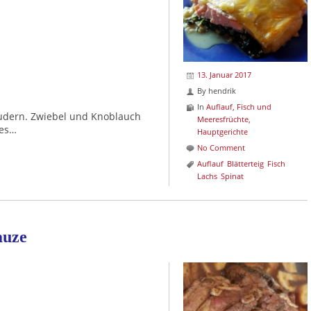
13. Januar 2017
By
hendrik
In
Auflauf
,
Fisch und
udern. Zwiebel und Knoblauch
Meeresfrüchte
,
des…
Hauptgerichte
No Comment
Auflauf
Blätterteig
Fisch
Lachs
Spinat
auze