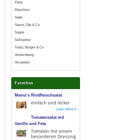
Party
Räuchern
Salat
Sauce, Dip & Co
Suppe
Süßspeise
Toast, Burger & Co
Vorbereitung
Vorspeise
Favoriten
Mama’s Rindfleischsalat
einfach und lecker
Learn More
Tomatensalat mit
Vanille und Feta
Tomaten mit einem
besonderen Dressing