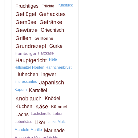
Frühstück
Fruchtiges
Früchte
Geflügel
Gehacktes
Gemüse
Getränke
Gewürze
Griechisch
Grillen
Grilltonne
Grundrezept
Gurke
Hamburger
Harzkäse
Hauptgericht
Hefe
Hilfsmittel
Hopfen
Hähnchenbrust
Hühnchen
Ingwer
Interessantes
Japanisch
Kapern
Kartoffel
Knoblauch
Knödel
Käse
Kuchen
Kümmel
Lachsforelle
Leber
Lachs
Leberkäse
Links
Malz
Likör
Mandeln
Marille
Marinade
Mayonaise
Meeresfrüchte