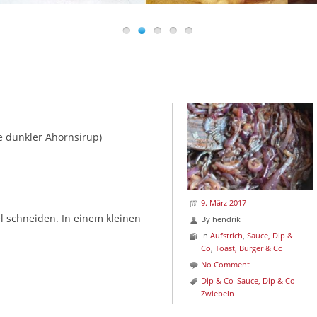
e dunkler Ahornsirup)
9. März 2017
l schneiden. In einem kleinen
By
hendrik
In
Aufstrich
,
Sauce, Dip &
Co
,
Toast, Burger & Co
No Comment
Dip & Co
Sauce, Dip & Co
Zwiebeln