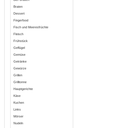
Braten
Dessert
Fingerfood
Fisch und Meeresfrüchte
Fleisch
Frühstück
Geflügel
Gemüse
Getränke
Gewürze
Grillen
Grilltonne
Hauptgerichte
Käse
Kuchen
Links
Mörser
Nudeln