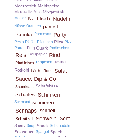
Meerrettich
Mehlspeise
Mixgetränk
Microwelle
Miso
Mörser
Nudeln
Nachtisch
Nüsse
Orangen
paniert
Parmesan
Party
Paprika
Pilze
Pesto
Pfeffer
Pflaumen
Pizza
Quark
Porree
Prag
Radieschen
Reis
Reispapier
Rind
Rippchen
Rosinen
Rindfleisch
Rotkohl
Salat
Rub
Rum
Sauce, Dip & Co
Schafskäse
Sauerkraut
Schinken
Scharfes
Schmand
schmoren
Schnaps
schnell
Schwein
Senf
Schnitzel
Snack
Sherry
Sirup
Sobanudeln
Sojasauce
Speck
Spargel