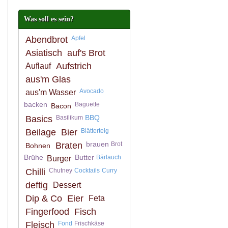
Was soll es sein?
Abendbrot
Apfel
Asiatisch
auf's Brot
Aufstrich
Auflauf
aus'm Glas
Avocado
aus'm Wasser
backen
Baguette
Bacon
BBQ
Basics
Basilikum
Beilage
Bier
Blätterteig
brauen
Braten
Brot
Bohnen
Brühe
Butter
Bärlauch
Burger
Chilli
Chutney
Cocktails
Curry
deftig
Dessert
Dip & Co
Eier
Feta
Fingerfood
Fisch
Fleisch
Fond
Frischkäse