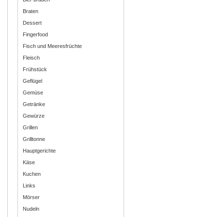
Braten
Dessert
Fingerfood
Fisch und Meeresfrüchte
Fleisch
Frühstück
Geflügel
Gemüse
Getränke
Gewürze
Grillen
Grilltonne
Hauptgerichte
Käse
Kuchen
Links
Mörser
Nudeln