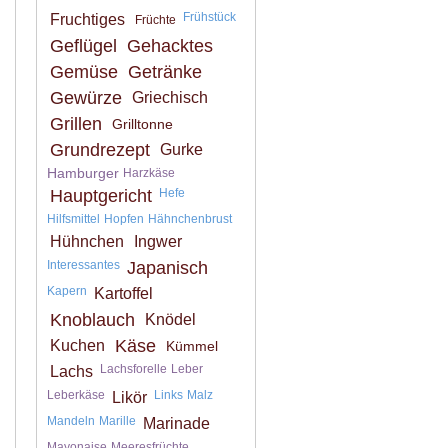
Frühstück
Fruchtiges
Früchte
Geflügel
Gehacktes
Gemüse
Getränke
Gewürze
Griechisch
Grillen
Grilltonne
Grundrezept
Gurke
Hamburger
Harzkäse
Hauptgericht
Hefe
Hilfsmittel
Hopfen
Hähnchenbrust
Hühnchen
Ingwer
Interessantes
Japanisch
Kapern
Kartoffel
Knoblauch
Knödel
Käse
Kuchen
Kümmel
Lachsforelle
Leber
Lachs
Leberkäse
Links
Malz
Likör
Mandeln
Marille
Marinade
Mayonaise
Meeresfrüchte