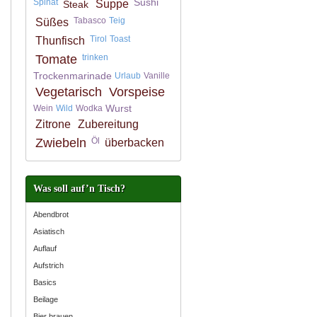
Sushi
Spinat
Suppe
Steak
Tabasco
Teig
Süßes
Tirol
Toast
Thunfisch
Tomate
trinken
Trockenmarinade
Urlaub
Vanille
Vegetarisch
Vorspeise
Wurst
Wein
Wild
Wodka
Zitrone
Zubereitung
Zwiebeln
Öl
überbacken
Was soll auf’n Tisch?
Abendbrot
Asiatisch
Auflauf
Aufstrich
Basics
Beilage
Bier brauen