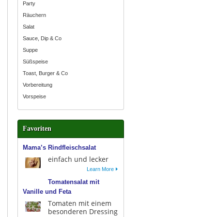
Party
Räuchern
Salat
Sauce, Dip & Co
Suppe
Süßspeise
Toast, Burger & Co
Vorbereitung
Vorspeise
Favoriten
Mama’s Rindfleischsalat
einfach und lecker
Learn More
Tomatensalat mit
Vanille und Feta
Tomaten mit einem
besonderen Dressing