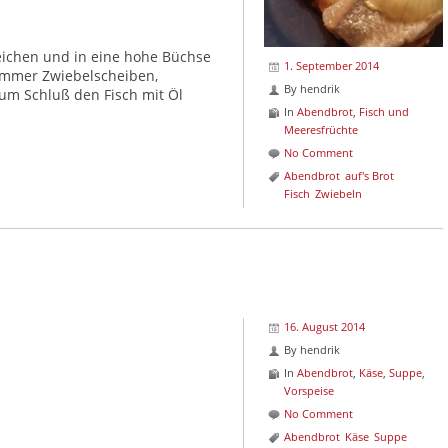
reichen und in eine hohe Büchse
1. September 2014
 immer Zwiebelscheiben,
By
hendrik
Zum Schluß den Fisch mit Öl
In
Abendbrot
,
Fisch und
Meeresfrüchte
No Comment
Abendbrot
auf's Brot
Fisch
Zwiebeln
16. August 2014
By
hendrik
In
Abendbrot
,
Käse
,
Suppe
,
Vorspeise
No Comment
Abendbrot
Käse
Suppe