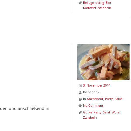
Beilage
deftig
Eier
Kartoffel
Zwiebeln
3. November 2014
By
hendrik
In
Abendbrot
,
Party
,
Salat
No Comment
iden und anschließend in
Gurke
Party
Salat
Wurst
Zwiebeln