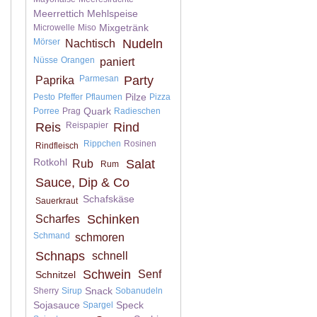
Meerrettich
Mehlspeise
Mixgetränk
Microwelle
Miso
Mörser
Nudeln
Nachtisch
Nüsse
Orangen
paniert
Parmesan
Party
Paprika
Pilze
Pesto
Pfeffer
Pflaumen
Pizza
Quark
Porree
Prag
Radieschen
Reis
Reispapier
Rind
Rippchen
Rosinen
Rindfleisch
Rotkohl
Salat
Rub
Rum
Sauce, Dip & Co
Schafskäse
Sauerkraut
Schinken
Scharfes
Schmand
schmoren
Schnaps
schnell
Schwein
Senf
Schnitzel
Snack
Sherry
Sirup
Sobanudeln
Sojasauce
Speck
Spargel