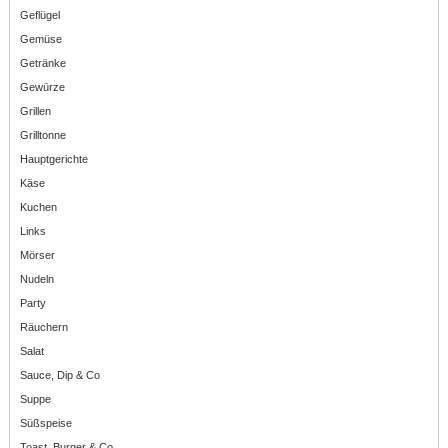
Geflügel
Gemüse
Getränke
Gewürze
Grillen
Grilltonne
Hauptgerichte
Käse
Kuchen
Links
Mörser
Nudeln
Party
Räuchern
Salat
Sauce, Dip & Co
Suppe
Süßspeise
Toast, Burger & Co