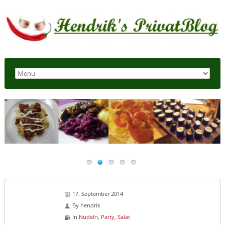
17. September 2014
By
hendrik
In
Nudeln
,
Party
,
Salat