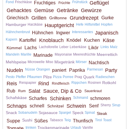
Fond
Frischkäse
Frühstück
Geflügel
Fruchtiges
Früchte
Gehacktes
Gemüse
Getränke
Gewürze
Grillen
Grundrezept
Griechisch
Gurke
Grilltonne
Hamburger
Harzkäse
Hauptgericht
Hefe
Hilfsmittel
Hopfen
Hähnchenbrust
Interessantes
Japanisch
Hühnchen
Ingwer
Kapern
Knoblauch
Käse
Kartoffel
Knödel
Kuchen
Lachsforelle
Leber
Leberkäse
Links
Malz
Lachs
Likör
Kümmel
Meerrettich
Mandeln
Marille
Mayonaise
Meeresfrüchte
Marinade
Mehlspeise
Mixgetränk
Microwelle
Miso
Mörser
Nachtisch
Nudeln
Nüsse
Orangen
Parmesan
Party
paniert
Paprika
Pilze
Quark
Pesto
Pfeffer
Pflaumen
Pizza
Porree
Prag
Radieschen
Rotkohl
Reis
Reispapier
Rind
Rippchen
Rosinen
Rindfleisch
Salat
Sauce, Dip & Co
Rub
Rum
Sauerkraut
Schafskäse
Schinken
Schmand
Scharfes
schmoren
Schnaps
Schwein
Sherry
Sirup
schnell
Senf
Schnitzel
Snack
Sojasauce
Speck
Sobanudeln
Spargel
Spinat
Steak
Sushi
Tabasco
Teig
Tirol
Toast
Suppe
Süßes
Thunfisch
Trockenmarinade
Tomate
trinken
Urlaub
Vanille