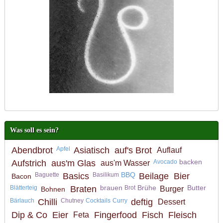
Was soll es sein?
Abendbrot
Apfel
Asiatisch
auf's Brot
Auflauf
backen
Aufstrich
aus'm Glas
Avocado
aus'm Wasser
BBQ
Baguette
Basics
Basilikum
Beilage
Bier
Bacon
brauen
Brühe
Butter
Blätterteig
Braten
Brot
Burger
Bohnen
Bärlauch
Chilli
Chutney
Cocktails
Curry
deftig
Dessert
Dip & Co
Eier
Fingerfood
Fisch
Fleisch
Feta