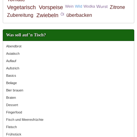
Wurst
Vegetarisch
Vorspeise
Wein
Wild
Wodka
Zitrone
Zwiebeln
Öl
Zubereitung
überbacken
Was soll auf’n Tisch?
Abendbrot
Asiatisch
Auflauf
Aufstrich
Basics
Beilage
Bier brauen
Braten
Dessert
Fingerfood
Fisch und Meeresfrüchte
Fleisch
Frühstück