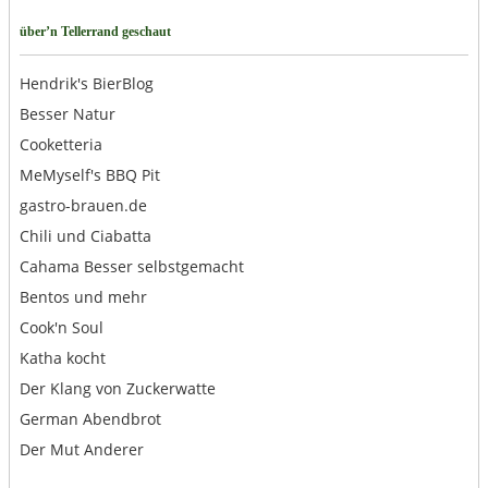
über’n Tellerrand geschaut
Hendrik's BierBlog
Besser Natur
Cooketteria
MeMyself's BBQ Pit
gastro-brauen.de
Chili und Ciabatta
Cahama Besser selbstgemacht
Bentos und mehr
Cook'n Soul
Katha kocht
Der Klang von Zuckerwatte
German Abendbrot
Der Mut Anderer